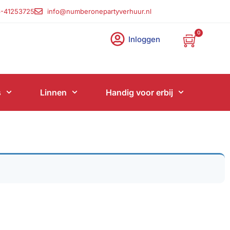
-41253725
info@numberonepartyverhuur.nl
0
Inloggen
s
Linnen
Handig voor erbij