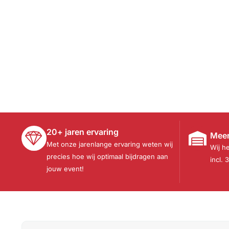
20+ jaren ervaring
Meer
Met onze jarenlange ervaring weten wij
Wij h
precies hoe wij optimaal bijdragen aan
incl. 
jouw event!