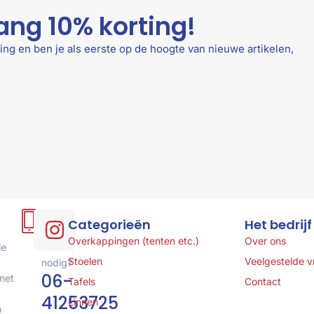
ang 10% korting!
ing en ben je als eerste op de hoogte van nieuwe artikelen,
Hulp
Categorieën
Het bedrijf
of
Overkappingen (tenten etc.)
Over ons
le
advies
Stoelen
Veelgestelde 
nodig?
06-
met
Tafels
Contact
41253725
Linnen
n