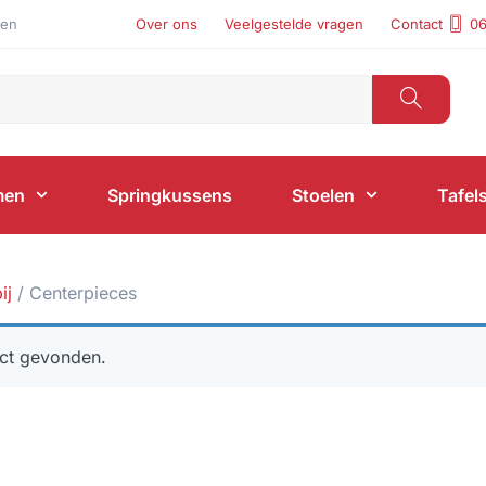
len
Over ons
Veelgestelde vragen
Contact
06
men
Springkussens
Stoelen
Tafel
ij
/ Centerpieces
uct gevonden.