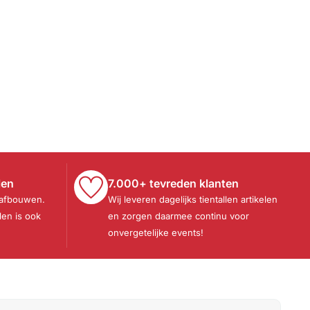
len
7.000+ tevreden klanten
 afbouwen.
Wij leveren dagelijks tientallen artikelen
len is ook
en zorgen daarmee continu voor
onvergetelijke events!