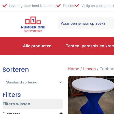
Levering door heel Nederland
Flexibel
Veilig en snel bestel
Alle producten
Tenten, parasols en kra
Sorteren
Home
/
Linnen
/ Topho
Sorteer producten
Filters
Filters wissen
Diameter