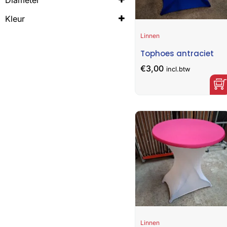
85cm
Kleur
antraciet
blauw
Linnen
bordeauxrood
donkerblauw
ecru
fuchsia
Tophoes antraciet
geel
groen
€
3,00
incl.btw
oranje
rood
zwart
Linnen