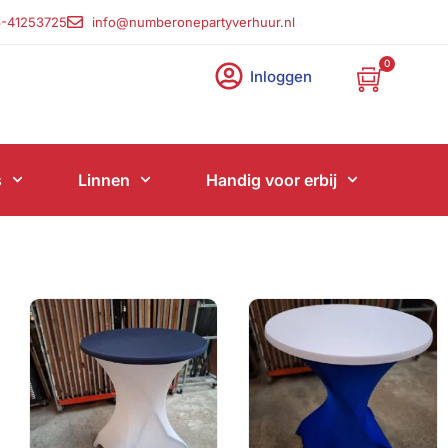
-41253725
info@numberonepartyverhuur.nl
0
Inloggen
s
Linnen
Handig voor erbij