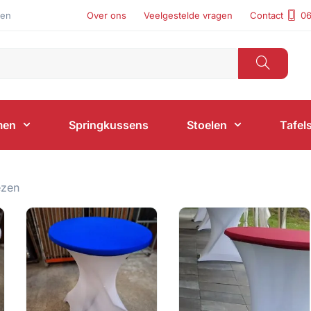
len
Over ons
Veelgestelde vragen
Contact
06
men
Springkussens
Stoelen
Tafel
ezen