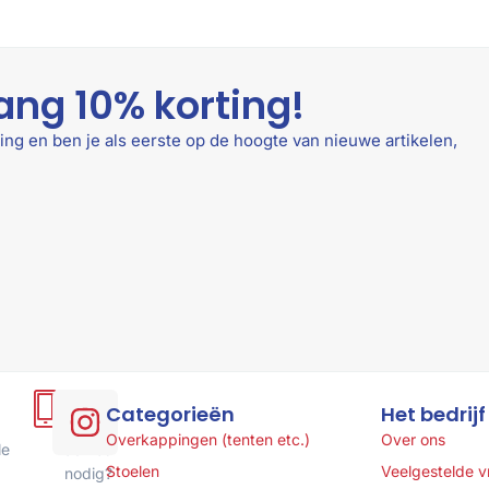
ang 10% korting!
ing en ben je als eerste op de hoogte van nieuwe artikelen,
Hulp
Categorieën
Het bedrijf
of
Overkappingen (tenten etc.)
Over ons
le
advies
Stoelen
Veelgestelde 
nodig?