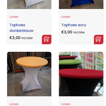
Linnen
Linnen
Tophoes
Tophoes ecru
donkerblauw
€
3,00
incl.btw
€
3,00
incl.btw
Linnen
Linnen