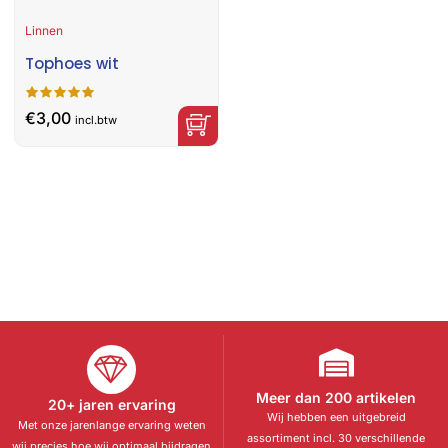
Linnen
Tophoes wit
€
3,00
incl.btw
Meer dan 200 artikelen
20+ jaren ervaring
Wij hebben een uitgebreid
Met onze jarenlange ervaring weten
assortiment incl. 30 verschillende
wij precies hoe wij optimaal bijdragen