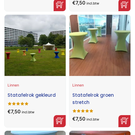
€
7,50
incl.btw
Linnen
Linnen
Statafelrok gekleurd
Statafelrok groen
stretch
€
7,50
incl.btw
€
7,50
incl.btw