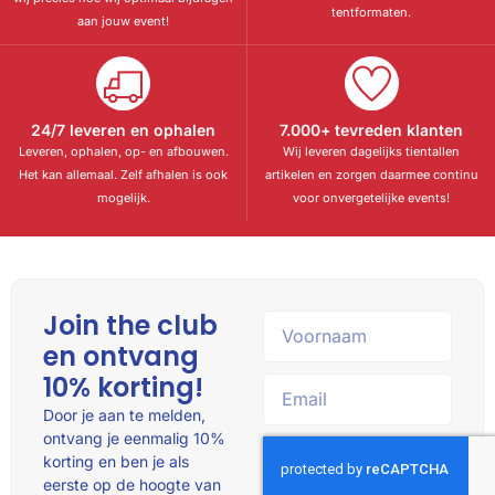
tentformaten.
aan jouw event!
24/7 leveren en ophalen
7.000+ tevreden klanten
Leveren, ophalen, op- en afbouwen.
Wij leveren dagelijks tientallen
Het kan allemaal. Zelf afhalen is ook
artikelen en zorgen daarmee continu
mogelijk.
voor onvergetelijke events!
Join the club
en ontvang
10% korting!
Door je aan te melden,
ontvang je eenmalig 10%
korting en ben je als
eerste op de hoogte van