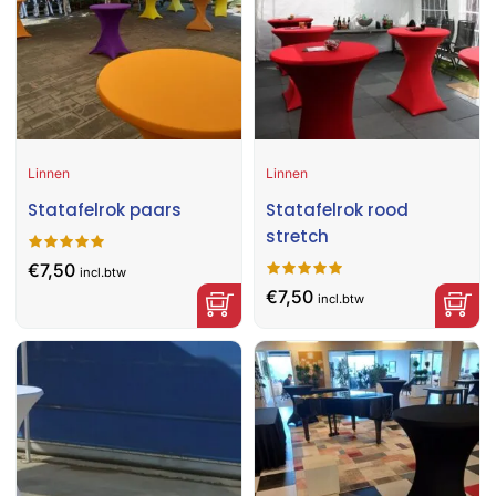
Linnen
Linnen
Statafelrok paars
Statafelrok rood
stretch
€
7,50
incl.btw
€
7,50
incl.btw