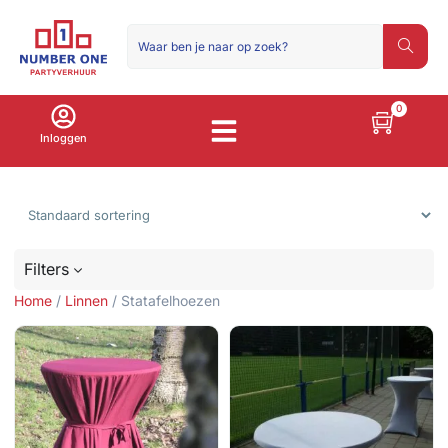
0
Inloggen
Sorteer producten
Filters
Home
/
Linnen
/ Statafelhoezen