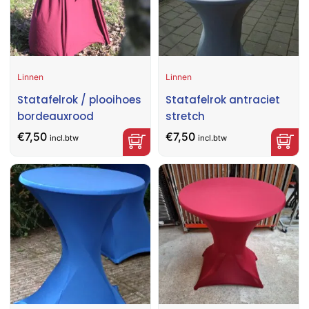
Linnen
Linnen
Statafelrok / plooihoes
Statafelrok antraciet
bordeauxrood
stretch
€
7,50
€
7,50
incl.btw
incl.btw