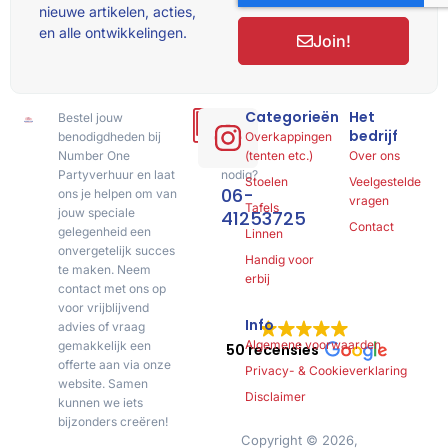
nieuwe artikelen, acties,
en alle ontwikkelingen.
Join!
Categorieën
Het
Bestel jouw
Hulp
bedrijf
benodigdheden bij
of
Overkappingen
Number One
advies
(tenten etc.)
Over ons
Partyverhuur en laat
nodig?
Stoelen
Veelgestelde
06-
ons je helpen om van
vragen
Tafels
jouw speciale
41253725
Contact
gelegenheid een
Linnen
onvergetelijk succes
Handig voor
te maken. Neem
erbij
contact met ons op
voor vrijblijvend
Info
advies of vraag
Algemene voorwaarden
gemakkelijk een
50 recensies
offerte aan via onze
Privacy- & Cookieverklaring
website. Samen
Disclaimer
kunnen we iets
bijzonders creëren!
Copyright © 2026,