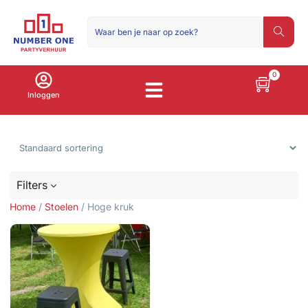
0
Inloggen
Sorteer producten
Filters
Home
/
Stoelen
/ Hoge kruk