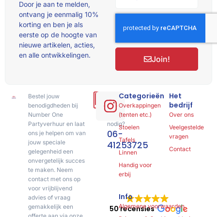
Door je aan te melden,
ontvang je eenmalig 10%
korting en ben je als
eerste op de hoogte van
nieuwe artikelen, acties,
en alle ontwikkelingen.
Join!
Categorieën
Het
Bestel jouw
Hulp
bedrijf
benodigdheden bij
of
Overkappingen
Number One
advies
(tenten etc.)
Over ons
Partyverhuur en laat
nodig?
Stoelen
Veelgestelde
06-
ons je helpen om van
vragen
Tafels
jouw speciale
41253725
Contact
gelegenheid een
Linnen
onvergetelijk succes
Handig voor
te maken. Neem
erbij
contact met ons op
voor vrijblijvend
Info
advies of vraag
Algemene voorwaarden
gemakkelijk een
50 recensies
offerte aan via onze