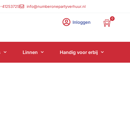
-41253725
info@numberonepartyverhuur.nl
0
Inloggen
s
Linnen
Handig voor erbij