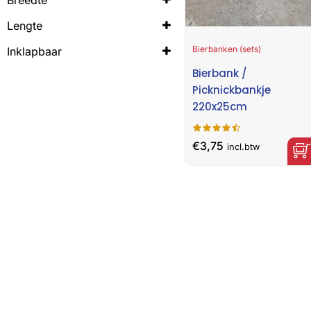
25cm
Lengte
220cm
Bierbanken (sets)
Inklapbaar
Ja
Bierbank /
Picknickbankje
220x25cm
€
3,75
incl.btw