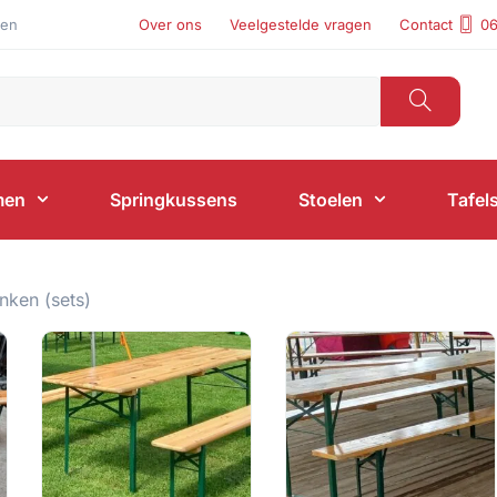
len
Over ons
Veelgestelde vragen
Contact
06
men
Springkussens
Stoelen
Tafel
nken (sets)