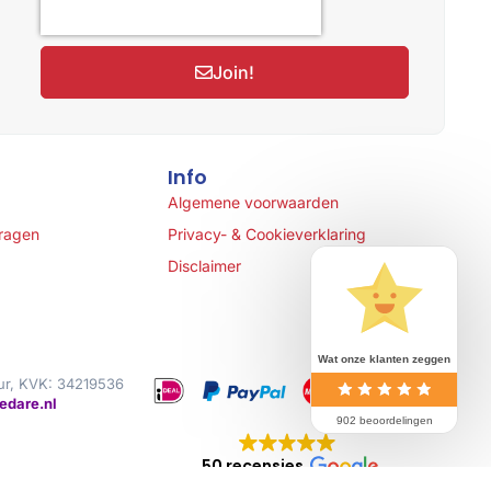
Join!
Info
Algemene voorwaarden
vragen
Privacy- & Cookieverklaring
Disclaimer
Wat onze klanten zeggen
ur, KVK: 34219536
edare.nl
902 beoordelingen
50 recensies