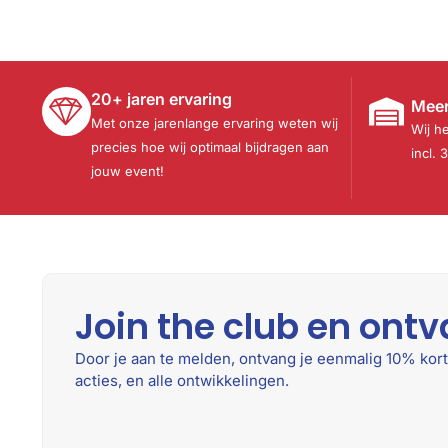
20+ jaren ervaring
Meer
Met onze jarenlange ervaring weten wij
Wij h
precies hoe wij optimaal bijdragen aan
incl. 
jouw event!
Join the club en ontv
Door je aan te melden, ontvang je eenmalig 10% kort
acties, en alle ontwikkelingen.