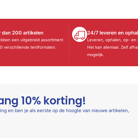
 dan 200 artikelen
24/7 leveren en opha
ebben een uitgebreid assortiment
Leveren, ophalen, op- en
30 verschillende tentformaten.
Het kan allemaal. Zelf afha
mogelijk.
ang 10% korting!
ing en ben je als eerste op de hoogte van nieuwe artikelen,