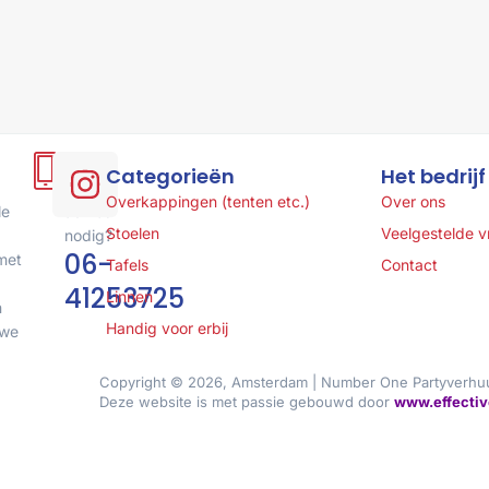
Hulp
Categorieën
Het bedrijf
of
Overkappingen (tenten etc.)
Over ons
le
advies
Stoelen
Veelgestelde 
nodig?
06-
met
Tafels
Contact
41253725
Linnen
n
Handig voor erbij
 we
Copyright © 2026, Amsterdam | Number One Partyverhu
Deze website is met passie gebouwd door
www.effectiv