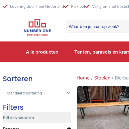
Levering door heel Nederland
Flexibel
Veilig en snel bestel
Alle producten
Tenten, parasols en kra
Sorteren
Home
/
Stoelen
/ Bierba
Sorteer producten
Filters
Filters wissen
Breedte