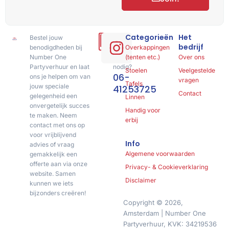
Categorieën
Het
Bestel jouw
Hulp
bedrijf
benodigdheden bij
of
Overkappingen
Number One
advies
(tenten etc.)
Over ons
Partyverhuur en laat
nodig?
Stoelen
Veelgestelde
06-
ons je helpen om van
vragen
Tafels
jouw speciale
41253725
Contact
gelegenheid een
Linnen
onvergetelijk succes
Handig voor
te maken. Neem
erbij
contact met ons op
voor vrijblijvend
Info
advies of vraag
Algemene voorwaarden
gemakkelijk een
offerte aan via onze
Privacy- & Cookieverklaring
website. Samen
Disclaimer
kunnen we iets
bijzonders creëren!
Copyright © 2026,
Amsterdam | Number One
Partyverhuur, KVK: 34219536