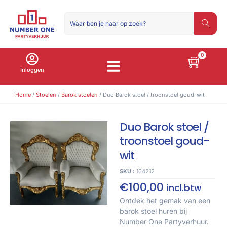
0
Inloggen
Home
/
Stoelen
/
Barok stoelen
/ Duo Barok stoel / troonstoel goud-wit
Duo Barok stoel /
troonstoel goud-
wit
SKU :
104212
€
100,00
incl.btw
Ontdek het gemak van een
barok stoel huren bij
Number One Partyverhuur.