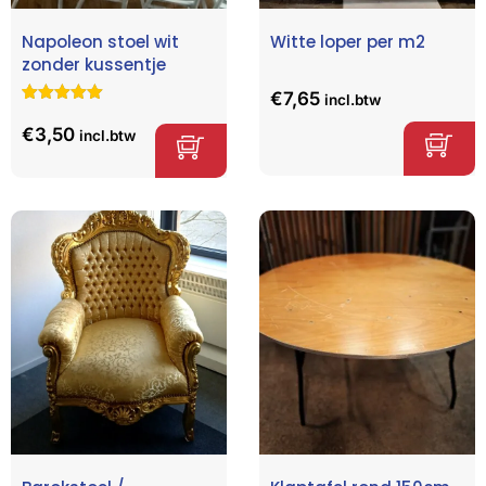
Napoleon stoel wit
Witte loper per m2
zonder kussentje
€
7,65
incl.btw
Gewaardeerd
2
5.00
op 5
€
3,50
incl.btw
gebaseerd
op
klant
waarderinge
n