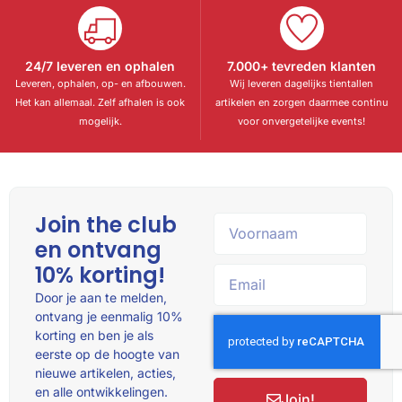
24/7 leveren en ophalen
7.000+ tevreden klanten
Leveren, ophalen, op- en afbouwen.
Wij leveren dagelijks tientallen
Het kan allemaal. Zelf afhalen is ook
artikelen en zorgen daarmee continu
mogelijk.
voor onvergetelijke events!
Join the club
en ontvang
10% korting!
Door je aan te melden,
ontvang je eenmalig 10%
korting en ben je als
eerste op de hoogte van
nieuwe artikelen, acties,
en alle ontwikkelingen.
Join!