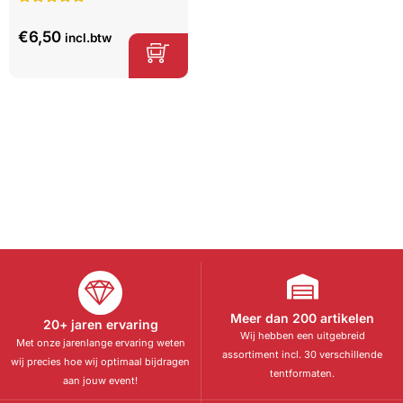
Gewaardeerd
1
5.00
op 5
€
6,50
incl.btw
gebaseerd
op
klant
waardering
Meer dan 200 artikelen
20+ jaren ervaring
Wij hebben een uitgebreid
Met onze jarenlange ervaring weten
assortiment incl. 30 verschillende
wij precies hoe wij optimaal bijdragen
tentformaten.
aan jouw event!