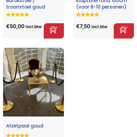
Barokstoel /
Klaptafel rond 150cm
troonstoel goud
(voor 8-10 personen)
Gewaardeerd
3
Gewaardeerd
6
5.00
op 5
5.00
op 5
€
50,00
€
7,50
incl.btw
incl.btw
gebaseerd
gebaseerd
op
klant
op
klant
waarderinge
waarderinge
n
n
Afzetpaal goud