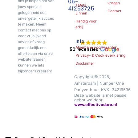
06-
ons je helpen om van
vragen
Tafels
jouw speciale
41253725
Contact
gelegenheid een
Linnen
onvergetelijk succes
Handig voor
te maken. Neem
erbij
contact met ons op
voor vrijblijvend
Info
advies of vraag
Algemene voorwaarden
gemakkelijk een
50 recensies
offerte aan via onze
Privacy- & Cookieverklaring
website. Samen
Disclaimer
kunnen we iets
bijzonders creëren!
Copyright © 2026,
Amsterdam | Number One
Partyverhuur, KVK: 34219536
Deze website is met passie
gebouwd door
www.effectivedare.nl