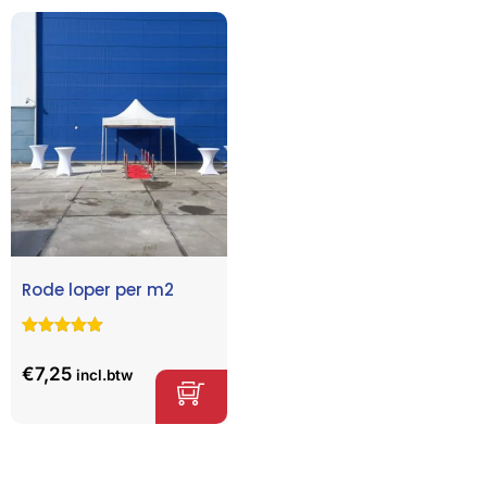
Rode loper per m2
Gewaardeerd
1
5.00
op 5
€
7,25
incl.btw
gebaseerd
op
klant
waardering