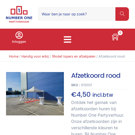
0
Inloggen
Home
/
Handig voor erbij
/
(Rode) lopers en afzetpalen
/ Afzetkoord rood
Afzetkoord rood
SKU :
913001
€
4,50
incl.btw
Ontdek het gemak van
afzetkoorden huren bij
Number One Partyverhuur.
Onze afzetkoorden zijn in
verschillende kleuren te
huren. Bij Number One