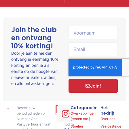
Join the club
en ontvang
10% korting!
Door je aan te melden,
ontvang je eenmalig 10%
korting en ben je als
eerste op de hoogte van
nieuwe artikelen, acties,
en alle ontwikkelingen.
Join!
Categorieën
Het
Bestel jouw
Hulp
bedrijf
benodigdheden bij
of
Overkappingen
Number One
advies
(tenten etc.)
Over ons
Partyverhuur en laat
nodig?
Stoelen
Veelgestelde