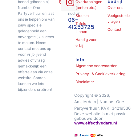
bedrijf
benodigdheden bij
of
Overkappingen
Number One
advies
(tenten etc.)
Over ons
Partyverhuur en laat
nodig?
Stoelen
Veelgestelde
06-
ons je helpen om van
vragen
Tafels
jouw speciale
41253725
Contact
gelegenheid een
Linnen
onvergetelijk succes
Handig voor
te maken. Neem
erbij
contact met ons op
voor vrijblijvend
Info
advies of vraag
Algemene voorwaarden
gemakkelijk een
offerte aan via onze
Privacy- & Cookieverklaring
website. Samen
Disclaimer
kunnen we iets
bijzonders creëren!
Copyright © 2026,
Amsterdam | Number One
Partyverhuur, KVK: 34219536
Deze website is met passie
gebouwd door
www.effectivedare.nl