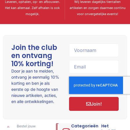
Leveren, ophalen, op- en afbouwen.
Wij leveren dagelijks tientallen
Het kan allemaal. Zelf afhalen is ook
artikelen en zorgen daarmee continu
mogelijk.
voor onvergetelijke events!
Join the club
en ontvang
10% korting!
Door je aan te melden,
ontvang je eenmalig 10%
korting en ben je als
eerste op de hoogte van
nieuwe artikelen, acties,
en alle ontwikkelingen.
Join!
Categorieën
Het
Bestel jouw
Hulp