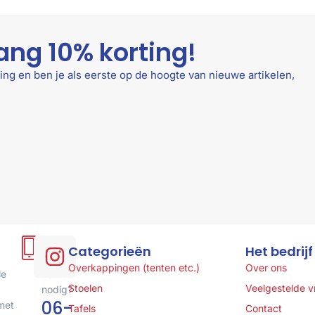
ang 10% korting!
ing en ben je als eerste op de hoogte van nieuwe artikelen,
Hulp
Categorieën
Het bedrijf
of
Overkappingen (tenten etc.)
Over ons
le
advies
Stoelen
Veelgestelde 
nodig?
06-
met
Tafels
Contact