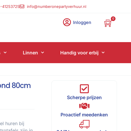
-41253725
info@numberonepartyverhuur.nl
0
Inloggen
s
Linnen
Handig voor erbij
 rond 80cm
Scherpe prijzen
Proactief meedenken
l huren bij
otafels zijn in