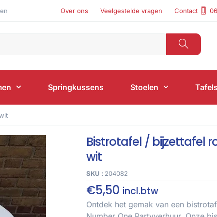
len
Over ons
Veelgestelde vragen
Contact
06
men
Springkussens
Stoelen
Tafel
wit
Bistrotafel / bijzettafel
wit
SKU :
204082
€
5,50
incl.btw
Ontdek het gemak van een bistrotafe
Number One Partyverhuur. Onze bistr