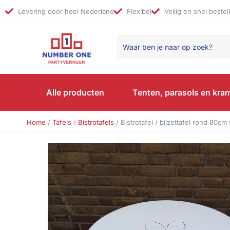
Levering door heel Nederland
Flexibel
Veilig en snel bestel
Alle producten
Tenten, parasols en kra
Home
/
Tafels
/
Bistrotafels
/ Bistrotafel / bijzettafel rond 80cm 