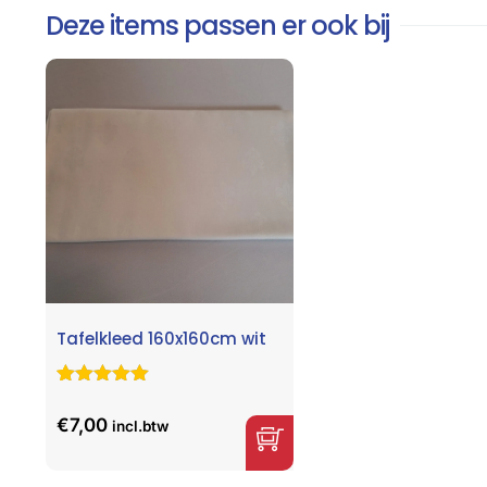
Deze items passen er ook bij
Tafelkleed 160x160cm wit
Gewaardeerd
1
5.00
op 5
€
7,00
incl.btw
gebaseerd
op
klant
waardering