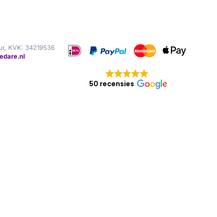
ur, KVK: 34219536
edare.nl
50 recensies