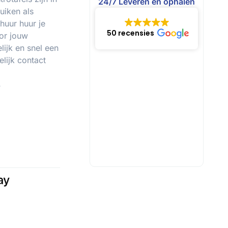
24/7 Leveren en ophalen
uiken als
huur huur je
50 recensies
or jouw
ijk en snel een
lijk contact
s