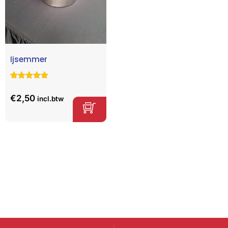
Ijsemmer
Gewaardeerd
1
5.00
op 5
€
2,50
incl.btw
gebaseerd
op
klant
waardering