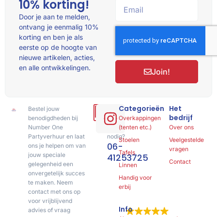
10% korting!
Door je aan te melden,
ontvang je eenmalig 10%
korting en ben je als
eerste op de hoogte van
nieuwe artikelen, acties,
en alle ontwikkelingen.
Join!
Categorieën
Het
Bestel jouw
Hulp
bedrijf
benodigdheden bij
of
Overkappingen
Number One
advies
(tenten etc.)
Over ons
Partyverhuur en laat
nodig?
Stoelen
Veelgestelde
06-
ons je helpen om van
vragen
Tafels
jouw speciale
41253725
Contact
gelegenheid een
Linnen
onvergetelijk succes
Handig voor
te maken. Neem
erbij
contact met ons op
voor vrijblijvend
Info
advies of vraag