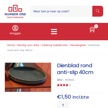
0
Inloggen
Home
/
Handig voor erbij
/
Catering toebehoren
/
Serveergerei
/ Dienblad
rond anti-slip 40cm
Dienblad rond
anti-slip 40cm
SKU :
941640
Gewaardeerd
1
4.00
op
5
€
1,50
incl.btw
gebaseerd
op
klant
waardering