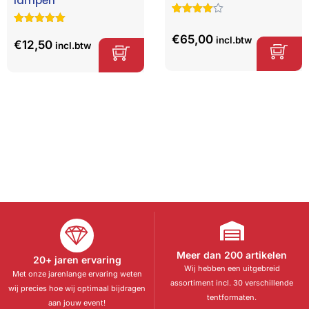
lampen
Gewaardeer
5
d
4.60
op
Gewaardeerd
2
€
65,00
incl.btw
5
5.00
op 5
€
12,50
incl.btw
gebaseerd
gebaseerd
op
klant
op
klant
waarderinge
waarderinge
n
n
Meer dan 200 artikelen
20+ jaren ervaring
Wij hebben een uitgebreid
Met onze jarenlange ervaring weten
assortiment incl. 30 verschillende
wij precies hoe wij optimaal bijdragen
tentformaten.
aan jouw event!