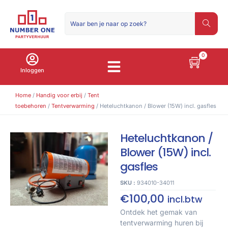
0
Inloggen
Home
/
Handig voor erbij
/
Tent
toebehoren
/
Tentverwarming
/ Heteluchtkanon / Blower (15W) incl. gasfles
Heteluchtkanon /
Blower (15W) incl.
gasfles
SKU :
934010-34011
€
100,00
incl.btw
Ontdek het gemak van
tentverwarming huren bij