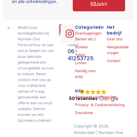
en alle ontwikkelingen.
Join!
Categorieën
Het
Bestel jouw
Hulp
bedrijf
benodigdheden bij
of
Overkappingen
Number One
advies
(tenten etc.)
Over ons
Partyverhuur en laat
nodig?
Stoelen
Veelgestelde
06-
ons je helpen om van
vragen
Tafels
jouw speciale
41253725
Contact
gelegenheid een
Linnen
onvergetelijk succes
Handig voor
te maken. Neem
erbij
contact met ons op
voor vrijblijvend
Info
advies of vraag
Algemene voorwaarden
gemakkelijk een
50 recensies
offerte aan via onze
Privacy- & Cookieverklaring
website. Samen
Disclaimer
kunnen we iets
bijzonders creëren!
Copyright © 2026,
Amsterdam | Number One