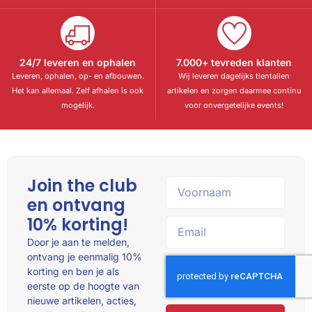
24/7 leveren en ophalen
7.000+ tevreden klanten
Leveren, ophalen, op- en afbouwen.
Wij leveren dagelijks tientallen
Het kan allemaal. Zelf afhalen is ook
artikelen en zorgen daarmee continu
mogelijk.
voor onvergetelijke events!
Join the club
en ontvang
10% korting!
Door je aan te melden,
ontvang je eenmalig 10%
korting en ben je als
eerste op de hoogte van
nieuwe artikelen, acties,