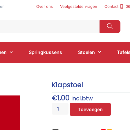
len
Over ons
Veelgestelde vragen
Contact
06
men
Springkussens
Stoelen
Tafel
Klapstoel
€
1,00
incl.btw
Toevoegen