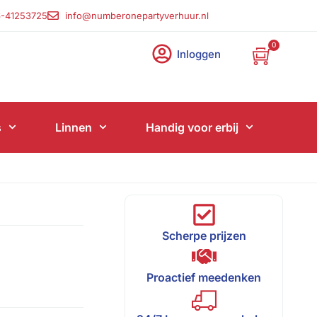
-41253725
info@numberonepartyverhuur.nl
0
Inloggen
s
Linnen
Handig voor erbij
Scherpe prijzen
Proactief meedenken