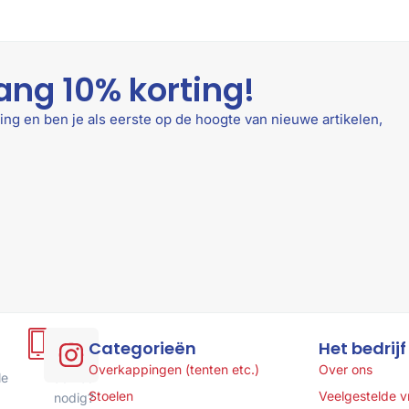
ang 10% korting!
ing en ben je als eerste op de hoogte van nieuwe artikelen,
Hulp
Categorieën
Het bedrijf
of
Overkappingen (tenten etc.)
Over ons
le
advies
Stoelen
Veelgestelde 
nodig?