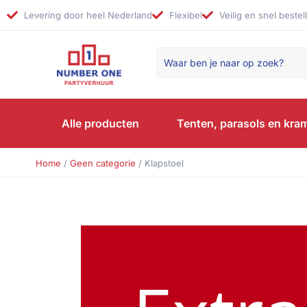
Levering door heel Nederland
Flexibel
Veilig en snel bestel
Alle producten
Tenten, parasols en kra
Home
/
Geen categorie
/ Klapstoel