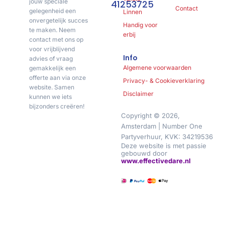
jouw speciale
41253725
Contact
gelegenheid een
Linnen
onvergetelijk succes
Handig voor
te maken. Neem
erbij
contact met ons op
voor vrijblijvend
Info
advies of vraag
Algemene voorwaarden
gemakkelijk een
offerte aan via onze
Privacy- & Cookieverklaring
website. Samen
Disclaimer
kunnen we iets
bijzonders creëren!
Copyright © 2026,
Amsterdam | Number One
Partyverhuur, KVK: 34219536
Deze website is met passie
gebouwd door
www.effectivedare.nl