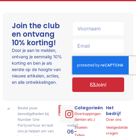
Join the club
en ontvang
10% korting!
Door je aan te melden,
ontvang je eenmalig 10%
korting en ben je als
eerste op de hoogte van
nieuwe artikelen, acties,
en alle ontwikkelingen.
Join!
Categorieën
Het
Bestel jouw
Hulp
bedrijf
benodigdheden bij
of
Overkappingen
Number One
advies
(tenten etc.)
Over ons
Partyverhuur en laat
nodig?
Stoelen
Veelgestelde
06-
ons je helpen om van
vragen
Tafels