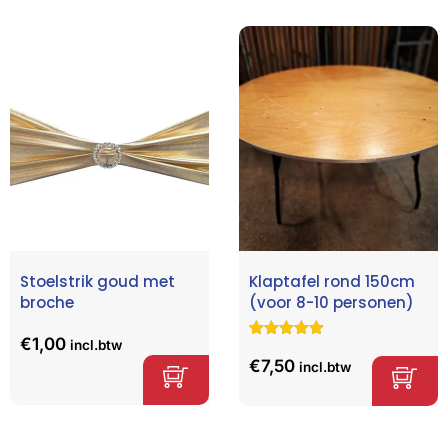
n
Stoelstrik goud met
Klaptafel rond 150cm
broche
(voor 8-10 personen)
€
1,00
incl.btw
Gewaardeerd
6
5.00
op 5
€
7,50
incl.btw
gebaseerd
op
klant
waarderinge
n