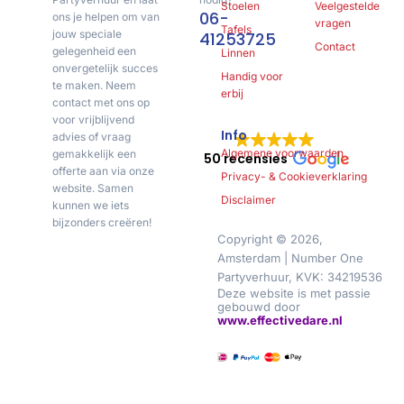
Stoelen
Veelgestelde
06-
ons je helpen om van
vragen
Tafels
jouw speciale
41253725
Contact
gelegenheid een
Linnen
onvergetelijk succes
Handig voor
te maken. Neem
erbij
contact met ons op
voor vrijblijvend
Info
advies of vraag
Algemene voorwaarden
gemakkelijk een
50 recensies
offerte aan via onze
Privacy- & Cookieverklaring
website. Samen
Disclaimer
kunnen we iets
bijzonders creëren!
Copyright © 2026,
Amsterdam | Number One
Partyverhuur, KVK: 34219536
Deze website is met passie
gebouwd door
www.effectivedare.nl