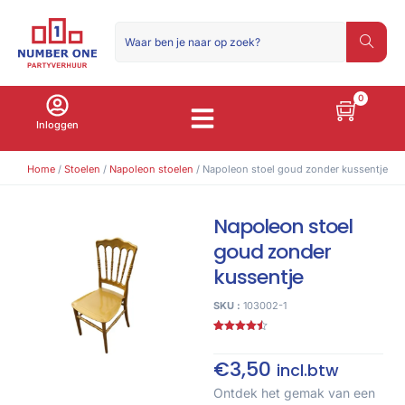
0
Inloggen
Home
/
Stoelen
/
Napoleon stoelen
/ Napoleon stoel goud zonder kussentje
Napoleon stoel
goud zonder
kussentje
SKU :
103002-1
Gewaardeerd
2
4.50
op 5
gebaseerd
€
3,50
incl.btw
op
klant
waarderingen
Ontdek het gemak van een