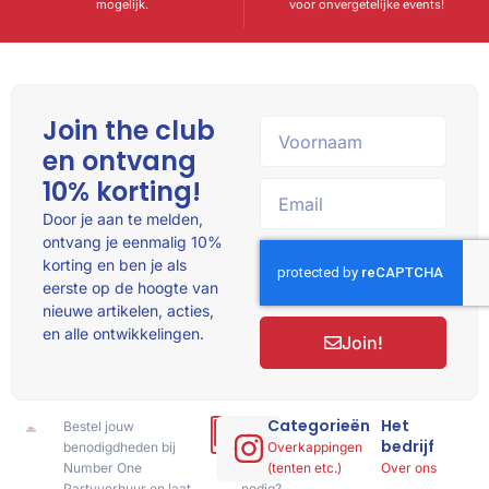
mogelijk.
voor onvergetelijke events!
Join the club
en ontvang
10% korting!
Door je aan te melden,
ontvang je eenmalig 10%
korting en ben je als
eerste op de hoogte van
nieuwe artikelen, acties,
en alle ontwikkelingen.
Join!
Categorieën
Het
Bestel jouw
Hulp
bedrijf
benodigdheden bij
of
Overkappingen
Number One
advies
(tenten etc.)
Over ons
Partyverhuur en laat
nodig?