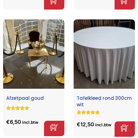
Afzetpaal goud
Tafelkleed rond 300cm
wit
Gewaardeerd
1
5.00
op 5
Gewaardeerd
4
€
6,50
incl.btw
gebaseerd
5.00
op 5
€
12,50
incl.btw
op
klant
gebaseerd
waardering
op
klant
waarderinge