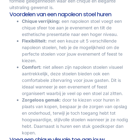
formele gelegenheden waar een chique en elegante
uitstraling gewenst is.
Voordelen van een napoleon stoel huren
Chique verrijking:
een napoleon stoel voegt een
chique sfeer toe aan je evenement en tilt de
esthetische presentatie naar een hoger niveau.
Flexibiliteit:
met een keuze uit 5 verschillende
napoleon stoelen, heb je de mogelijkheid om de
perfecte stoelen voor jouw evenement of feest te
kiezen.
Comfort:
niet alleen zijn napoleon stoelen visueel
aantrekkelijk, deze stoelen bieden ook een
comfortabele zitervaring voor jouw gasten. Dit is
ideaal wanneer je een evenement of feest
organiseert waarbij je veel op een stoel zal zitten.
Zorgeloos gemak:
door te kiezen voor huren in
plaats van kopen, bespaar je de zorgen van opslag
en onderhoud, terwijl je toch toegang hebt tot
hoogwaardige, stijlvolle stoelen wanneer je ze nodig
hebt. Daarnaast is huren een stuk goedkoper dan
kopen.
Voeg een chique vleugje toe aan jouw