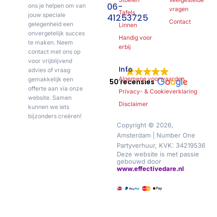
06-
ons je helpen om van
vragen
Tafels
jouw speciale
41253725
Contact
gelegenheid een
Linnen
onvergetelijk succes
Handig voor
te maken. Neem
erbij
contact met ons op
voor vrijblijvend
Info
advies of vraag
Algemene voorwaarden
gemakkelijk een
50 recensies
offerte aan via onze
Privacy- & Cookieverklaring
website. Samen
Disclaimer
kunnen we iets
bijzonders creëren!
Copyright © 2026,
Amsterdam | Number One
Partyverhuur, KVK: 34219536
Deze website is met passie
gebouwd door
www.effectivedare.nl