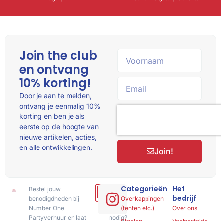
Join the club
en ontvang
10% korting!
Door je aan te melden,
ontvang je eenmalig 10%
korting en ben je als
eerste op de hoogte van
nieuwe artikelen, acties,
en alle ontwikkelingen.
Join!
Categorieën
Het
Bestel jouw
Hulp
bedrijf
benodigdheden bij
of
Overkappingen
Number One
advies
(tenten etc.)
Over ons
Partyverhuur en laat
nodig?
Stoelen
Veelgestelde