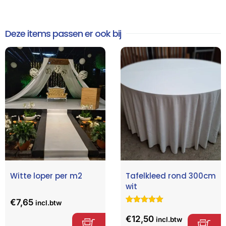
Deze items passen er ook bij
Witte loper per m2
Tafelkleed rond 300cm
wit
€
7,65
incl.btw
Gewaardeerd
4
5.00
op 5
€
12,50
incl.btw
gebaseerd