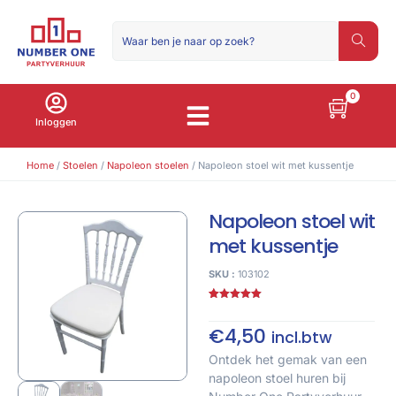
0
Inloggen
Home
/
Stoelen
/
Napoleon stoelen
/ Napoleon stoel wit met kussentje
Napoleon stoel wit
met kussentje
SKU :
103102
Gewaardeerd
4
5.00
op 5
gebaseerd
€
4,50
incl.btw
op
klant
waarderingen
Ontdek het gemak van een
napoleon stoel huren bij