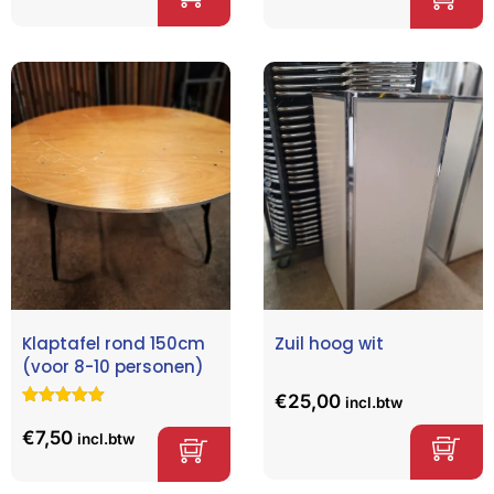
op
klant
waarderinge
n
Klaptafel rond 150cm
Zuil hoog wit
(voor 8-10 personen)
€
25,00
incl.btw
Gewaardeerd
6
5.00
op 5
€
7,50
incl.btw
gebaseerd
op
klant
waarderinge