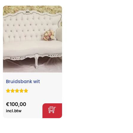
n
Bruidsbank wit
Gewaardeerd
2
5.00
op 5
€
100,00
gebaseerd
op
klant
incl.btw
waarderinge
n