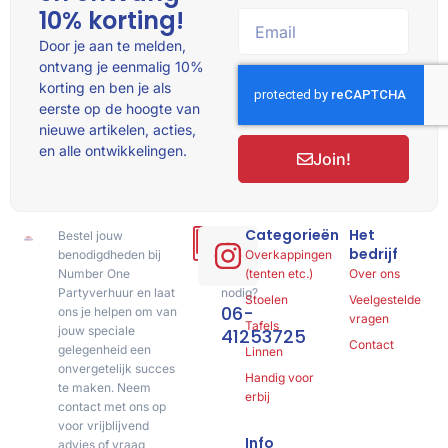
10% korting!
Door je aan te melden,
ontvang je eenmalig 10%
korting en ben je als
eerste op de hoogte van
nieuwe artikelen, acties,
en alle ontwikkelingen.
Join!
Categorieën
Het
Bestel jouw
Hulp
bedrijf
benodigdheden bij
of
Overkappingen
Number One
advies
(tenten etc.)
Over ons
Partyverhuur en laat
nodig?
Stoelen
Veelgestelde
06-
ons je helpen om van
vragen
Tafels
jouw speciale
41253725
Contact
gelegenheid een
Linnen
onvergetelijk succes
Handig voor
te maken. Neem
erbij
contact met ons op
voor vrijblijvend
Info
advies of vraag