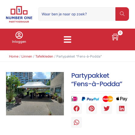
0
Inloggen
Home
/
Linnen
/
Tafelkleden
/ Partypakket “Fens-à-Podda”
Partypakket
“Fens-à-Podda”