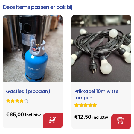
Deze items passen er ook bij
Gasfles (propaan)
Prikkabel 10m witte
lampen
Gewaardeer
5
d
4.60
op
Gewaardeerd
2
€
65,00
incl.btw
5
5.00
op 5
€
12,50
incl.btw
gebaseerd
gebaseerd
op
klant
op
klant
waarderinge
waarderinge
n
n