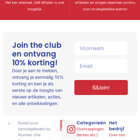
Het kan allemaal. Zelf afhalen is ook
artikelen en zorgen daarmee continu
mogelijk.
voor onvergetelijke events!
Join the club
en ontvang
10% korting!
Door je aan te melden,
ontvang je eenmalig 10%
korting en ben je als
Join!
eerste op de hoogte van
nieuwe artikelen, acties,
en alle ontwikkelingen.
Categorieën
Het
Bestel jouw
Hulp
bedrijf
benodigdheden bij
of
Overkappingen
Number One
advies
(tenten etc.)
Over ons