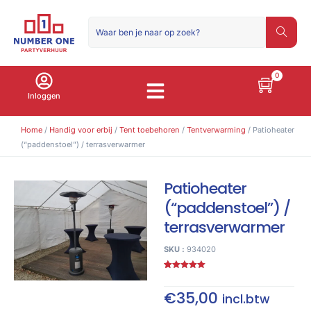
0
Inloggen
Tenten, parasols en kramen
Home
/
Handig voor erbij
/
Tent toebehoren
/
Tentverwarming
/ Patioheater
(“paddenstoel”) / terrasverwarmer
Patioheater
(“paddenstoel”) /
terrasverwarmer
SKU :
934020
Gewaardeerd
4
5.00
op 5
gebaseerd
€
35,00
incl.btw
op
klant
waarderingen