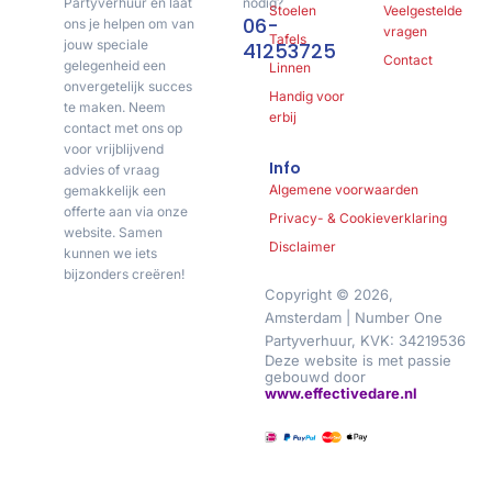
Partyverhuur en laat
nodig?
Stoelen
Veelgestelde
06-
ons je helpen om van
vragen
Tafels
jouw speciale
41253725
Contact
gelegenheid een
Linnen
onvergetelijk succes
Handig voor
te maken. Neem
erbij
contact met ons op
voor vrijblijvend
Info
advies of vraag
Algemene voorwaarden
gemakkelijk een
offerte aan via onze
Privacy- & Cookieverklaring
website. Samen
Disclaimer
kunnen we iets
bijzonders creëren!
Copyright © 2026,
Amsterdam | Number One
Partyverhuur, KVK: 34219536
Deze website is met passie
gebouwd door
www.effectivedare.nl