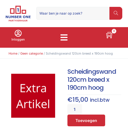
0
Inloggen
Home
/
Geen categorie
/ Scheidingswand 120cm breed x 190cm hoog
Scheidingswand
120cm breed x
190cm hoog
€
15,00
incl.btw
Toevoegen