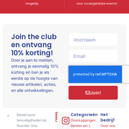
mogelijk.
voor onvergetelijke events!
Join the club
en ontvang
10% korting!
Door je aan te melden,
ontvang je eenmalig 10%
korting en ben je als
eerste op de hoogte van
nieuwe artikelen, acties,
en alle ontwikkelingen.
Join!
Categorieën
Het
Bestel jouw
Hulp
bedrijf
benodigdheden bij
of
Overkappingen
Number One
advies
(tenten etc.)
Over ons