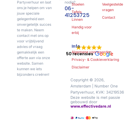
Partyverhuur en laat
nodig?
Stoelen
Veelgestelde
06-
ons je helpen om van
vragen
Tafels
jouw speciale
41253725
Contact
gelegenheid een
Linnen
onvergetelijk succes
Handig voor
te maken. Neem
erbij
contact met ons op
voor vrijblijvend
Info
advies of vraag
Algemene voorwaarden
gemakkelijk een
50 recensies
offerte aan via onze
Privacy- & Cookieverklaring
website. Samen
Disclaimer
kunnen we iets
bijzonders creëren!
Copyright © 2026,
Amsterdam | Number One
Partyverhuur, KVK: 34219536
Deze website is met passie
gebouwd door
www.effectivedare.nl