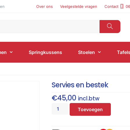
len
Over ons
Veelgestelde vragen
Contact
06
men
Springkussens
Stoelen
Tafel
Servies en bestek
€
45,00
incl.btw
Toevoegen