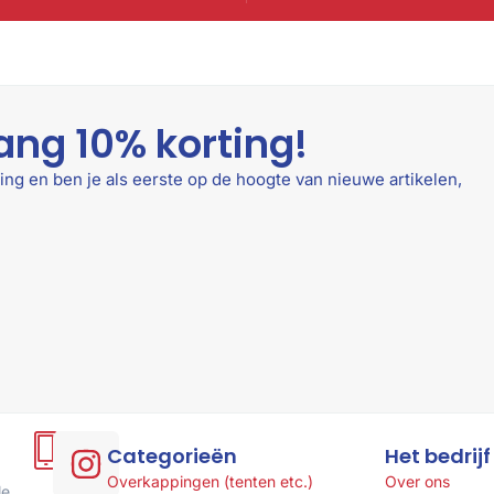
ang 10% korting!
ing en ben je als eerste op de hoogte van nieuwe artikelen,
Hulp
Categorieën
Het bedrijf
of
Overkappingen (tenten etc.)
Over ons
le
advies