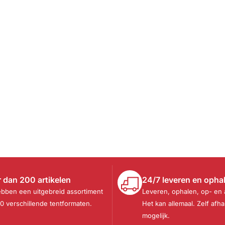
 dan 200 artikelen
24/7 leveren en opha
ebben een uitgebreid assortiment
Leveren, ophalen, op- en
30 verschillende tentformaten.
Het kan allemaal. Zelf afha
mogelijk.