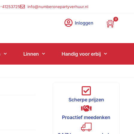
-41253725
info@numberonepartyverhuur.nl
0
Inloggen
s
Linnen
Handig voor erbij
Scherpe prijzen
Proactief meedenken