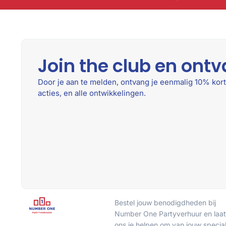
Join the club en ontv
Door je aan te melden, ontvang je eenmalig 10% kort
acties, en alle ontwikkelingen.
Bestel jouw benodigdheden bij
Number One Partyverhuur en laat
ons je helpen om van jouw specia