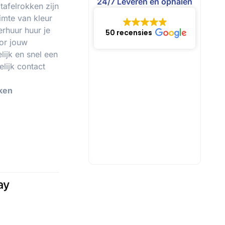
24/7 Leveren en ophalen
afelrokken zijn
imte van kleur
rhuur huur je
50 recensies
or jouw
ijk en snel een
lijk contact
kken