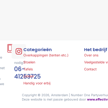
Hulp
Categorieën
Het bedrijf
of
Overkappingen (tenten etc.)
Over ons
le
advies
Stoelen
Veelgestelde 
nodig?
06-
met
Tafels
Contact
41253725
Linnen
n
Handig voor erbij
 we
Copyright © 2026, Amsterdam | Number One Partyverhu
Deze website is met passie gebouwd door
www.effectiv