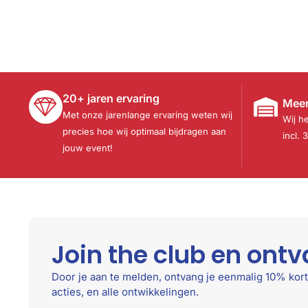
20+ jaren ervaring
Meer
Met onze jarenlange ervaring weten wij
Wij h
precies hoe wij optimaal bijdragen aan
incl. 
jouw event!
Join the club en ontv
Door je aan te melden, ontvang je eenmalig 10% kort
acties, en alle ontwikkelingen.