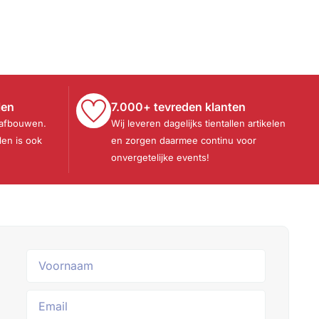
len
7.000+ tevreden klanten
 afbouwen.
Wij leveren dagelijks tientallen artikelen
len is ook
en zorgen daarmee continu voor
onvergetelijke events!