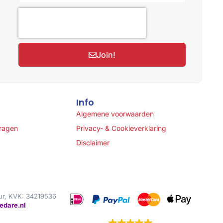
Join!
Info
Algemene voorwaarden
vragen
Privacy- & Cookieverklaring
Disclaimer
ur, KVK: 34219536
edare.nl