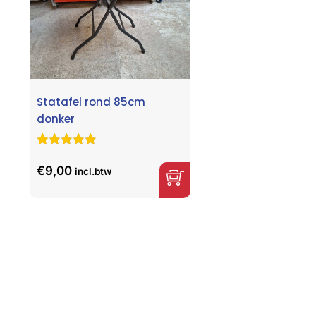
Statafel rond 85cm
donker
Gewaardeerd
30
5.00
op 5
€
9,00
incl.btw
gebaseerd
op
klant
waarderingen