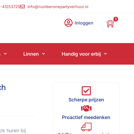
-41253725
info@numberonepartyverhuur.nl
0
Inloggen
s
Linnen
Handig voor erbij
ch
Scherpe prijzen
Proactief meedenken
ok huren bij