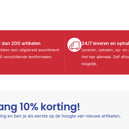
 dan 200 artikelen
24/7 leveren en opha
ebben een uitgebreid assortiment
Leveren, ophalen, op- en
30 verschillende tentformaten.
Het kan allemaal. Zelf afha
mogelijk.
ang 10% korting!
ing en ben je als eerste op de hoogte van nieuwe artikelen,