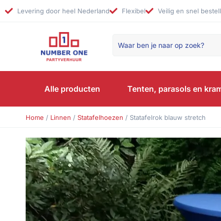
Levering door heel Nederland
Flexibel
Veilig en snel bestel
Alle producten
Tenten, parasols en kra
Home
/
Linnen
/
Statafelhoezen
/ Statafelrok blauw stretch