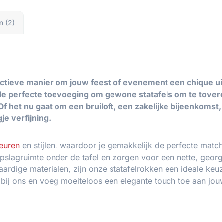
n (2)
ectieve manier om jouw feest of evenement een chique u
de perfecte toevoeging om gewone statafels om te toveren
f het nu gaat om een bruiloft, een zakelijke bijeenkomst
e verfijning.
leuren
en stijlen, waardoor je gemakkelijk de perfecte match
slagruimte onder de tafel en zorgen voor een nette, georga
ardige materialen, zijn onze statafelrokken een ideale keuz
ok bij ons en voeg moeiteloos een elegante touch toe aan jo