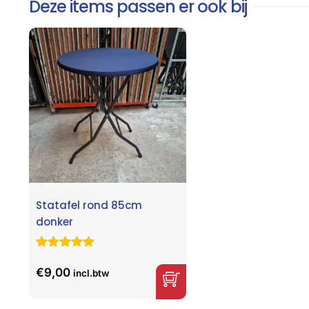
Deze items passen er ook bij
Statafel rond 85cm
donker
Gewaardeerd
30
5.00
op 5
€
9,00
incl.btw
gebaseerd
op
klant
waarderingen