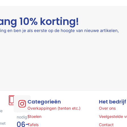
ang 10% korting!
ing en ben je als eerste op de hoogte van nieuwe artikelen,
Hulp
Categorieën
Het bedrijf
of
Overkappingen (tenten etc.)
Over ons
le
advies
Stoelen
Veelgestelde 
nodig?
06-
met
Tafels
Contact