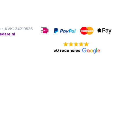
ur, KVK: 34219536
edare.nl
50 recensies