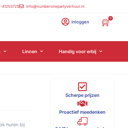
-41253725
info@numberonepartyverhuur.nl
0
Inloggen
s
Linnen
Handig voor erbij
Scherpe prijzen
Proactief meedenken
ok huren bij