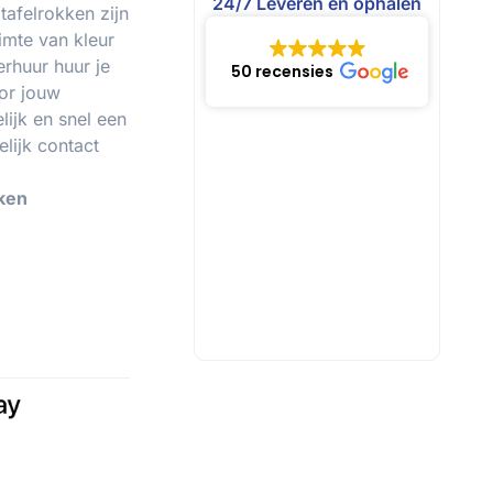
24/7 Leveren en ophalen
afelrokken zijn
imte van kleur
rhuur huur je
50 recensies
or jouw
ijk en snel een
lijk contact
kken