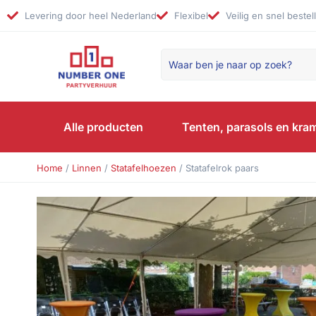
Levering door heel Nederland
Flexibel
Veilig en snel bestel
Alle producten
Tenten, parasols en kra
Home
/
Linnen
/
Statafelhoezen
/ Statafelrok paars