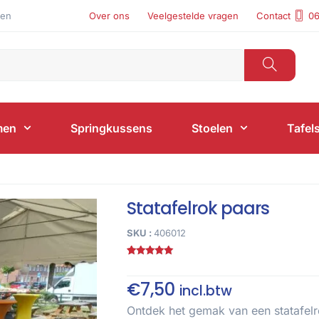
len
Over ons
Veelgestelde vragen
Contact
06
men
Springkussens
Stoelen
Tafel
Statafelrok paars
SKU :
406012
Gewaardeerd
2
5.00
op 5
gebaseerd
€
7,50
incl.btw
op
klant
waarderingen
Ontdek het gemak van een statafelr