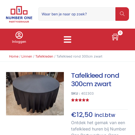
0
Inloggen
Home
/
Linnen
/
Tafelkleden
/ Tafelkleed rond 300cm zwart
Tafelkleed rond
300cm zwart
SKU :
402303
Gewaardeerd
1
5.00
op 5
gebaseerd
€
12,50
incl.btw
op
klant
waardering
Ontdek het gemak van een
tafelkleed huren bij Number