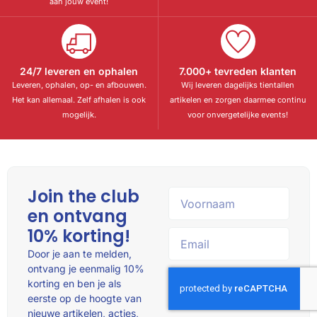
aan jouw event!
24/7 leveren en ophalen
7.000+ tevreden klanten
Leveren, ophalen, op- en afbouwen.
Wij leveren dagelijks tientallen
Het kan allemaal. Zelf afhalen is ook
artikelen en zorgen daarmee continu
mogelijk.
voor onvergetelijke events!
Join the club
en ontvang
10% korting!
Door je aan te melden,
ontvang je eenmalig 10%
korting en ben je als
eerste op de hoogte van
nieuwe artikelen, acties,