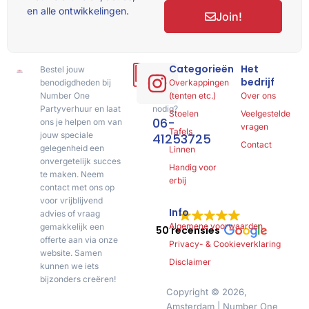
en alle ontwikkelingen.
Join!
Categorieën
Het
Bestel jouw
Hulp
bedrijf
benodigdheden bij
of
Overkappingen
Number One
advies
(tenten etc.)
Over ons
Partyverhuur en laat
nodig?
Stoelen
Veelgestelde
06-
ons je helpen om van
vragen
Tafels
jouw speciale
41253725
Contact
gelegenheid een
Linnen
onvergetelijk succes
Handig voor
te maken. Neem
erbij
contact met ons op
voor vrijblijvend
Info
advies of vraag
Algemene voorwaarden
gemakkelijk een
50 recensies
offerte aan via onze
Privacy- & Cookieverklaring
website. Samen
Disclaimer
kunnen we iets
bijzonders creëren!
Copyright © 2026,
Amsterdam | Number One