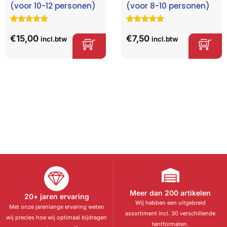
(voor 10-12 personen)
(voor 8-10 personen)
Gewaardeerd
3
Gewaardeerd
6
5.00
op 5
5.00
op 5
€
15,00
€
7,50
incl.btw
incl.btw
gebaseerd
gebaseerd
op
klant
op
klant
waarderinge
waarderinge
n
n
Meer dan 200 artikelen
20+ jaren ervaring
Wij hebben een uitgebreid
Met onze jarenlange ervaring weten
assortiment incl. 30 verschillende
wij precies hoe wij optimaal bijdragen
tentformaten.