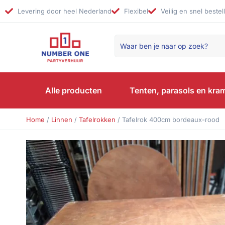
Levering door heel Nederland
Flexibel
Veilig en snel bestel
Alle producten
Tenten, parasols en kra
Home
/
Linnen
/
Tafelrokken
/ Tafelrok 400cm bordeaux-rood