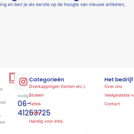
ing en ben je als eerste op de hoogte van nieuwe artikelen,
Hulp
Categorieën
Het bedrijf
of
Overkappingen (tenten etc.)
Over ons
le
advies
Stoelen
Veelgestelde 
nodig?
06-
met
Tafels
Contact
41253725
Linnen
n
Handig voor erbij
 we