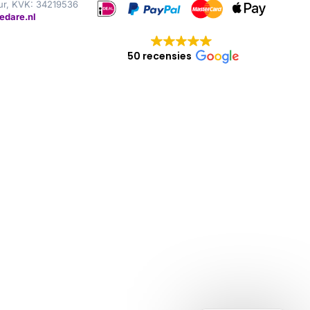
ur, KVK: 34219536
edare.nl
50 recensies