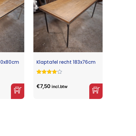
200x80cm
Klaptafel recht 183x76cm
Gewaardeer
28
d
4.68
op
€
7,50
incl.btw
5
gebaseerd
op
klant
waarderinge
n