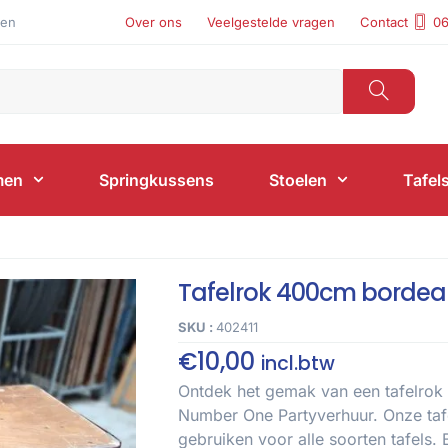
len
Over ons
Veelgestelde vragen
Contact
06
men
Springkussens
Stoelen
Tafel
Tafelrok 400cm borde
SKU :
402411
€
10,00
incl.btw
Ontdek het gemak van een tafelrok 
Number One Partyverhuur. Onze tafe
gebruiken voor alle soorten tafels.