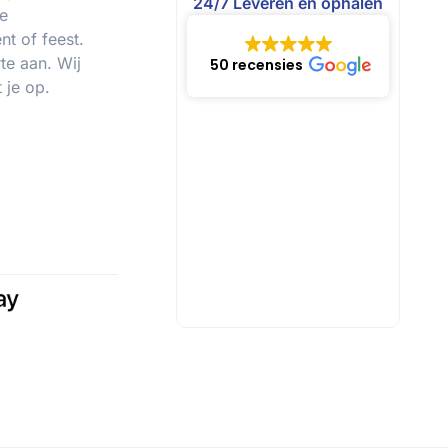
24/7 Leveren en ophalen
le
t of feest.
te aan. Wij
50 recensies
 je op.
n