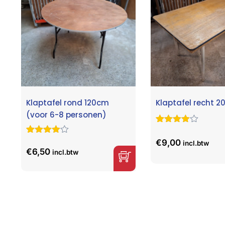
Klaptafel rond 120cm
Klaptafel recht 
(voor 6-8 personen)
Gewaardeer
21
d
4.86
op
Gewaardeer
6
€
9,00
incl.btw
5
d
4.67
op
€
6,50
incl.btw
gebaseerd
5
op
klant
gebaseerd
waarderinge
op
klant
n
waarderinge
n