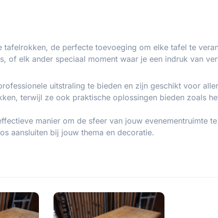
afelrokken, de perfecte toevoeging om elke tafel te verand
es, of elk ander speciaal moment waar je een indruk van verfi
fessionele uitstraling te bieden en zijn geschikt voor alle
kken, terwijl ze ook praktische oplossingen bieden zoals h
effectieve manier om de sfeer van jouw evenementruimte te v
oos aansluiten bij jouw thema en decoratie.