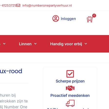
-41253725
info@numberonepartyverhuur.nl
0
Inloggen
s
Linnen
Handig voor erbij
aux-rood
Scherpe prijzen
huren bij
Proactief meedenken
lrokken zijn te
 Bij Number One