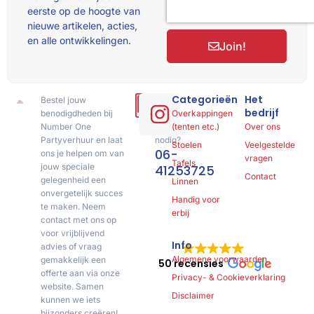
eerste op de hoogte van
nieuwe artikelen, acties,
en alle ontwikkelingen.
Join!
Categorieën
Het
Bestel jouw
Hulp
bedrijf
benodigdheden bij
of
Overkappingen
Number One
advies
(tenten etc.)
Over ons
Partyverhuur en laat
nodig?
Stoelen
Veelgestelde
06-
ons je helpen om van
vragen
Tafels
jouw speciale
41253725
Contact
gelegenheid een
Linnen
onvergetelijk succes
Handig voor
te maken. Neem
erbij
contact met ons op
voor vrijblijvend
Info
advies of vraag
Algemene voorwaarden
gemakkelijk een
50 recensies
offerte aan via onze
Privacy- & Cookieverklaring
website. Samen
Disclaimer
kunnen we iets
bijzonders creëren!