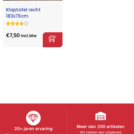
Klaptafel recht
183x76cm
Gewaardeer
28
d
4.68
op
€
7,50
incl.btw
5
gebaseerd
op
klant
waarderinge
n
Meer dan 200 artikelen
20+ jaren ervaring
Wij hebben een uitgebreid