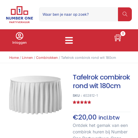
0
Inloggen
Home
/
Linnen
/
Combirokken
/ Tafelrok combirok rond wit 180cm
Tafelrok combirok
rond wit 180cm
SKU :
402812-1
Gewaardeerd
1
5.00
op 5
gebaseerd
€
20,00
incl.btw
op
klant
waardering
Ontdek het gemak van een
combirok huren bij Number