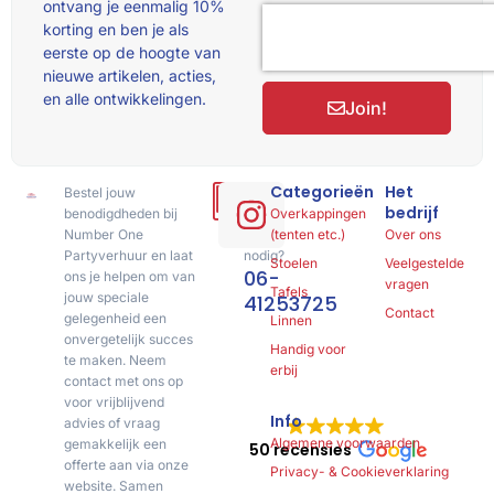
ontvang je eenmalig 10%
korting en ben je als
eerste op de hoogte van
nieuwe artikelen, acties,
en alle ontwikkelingen.
Join!
Categorieën
Het
Bestel jouw
Hulp
bedrijf
benodigdheden bij
of
Overkappingen
Number One
advies
(tenten etc.)
Over ons
Partyverhuur en laat
nodig?
Stoelen
Veelgestelde
06-
ons je helpen om van
vragen
Tafels
jouw speciale
41253725
Contact
gelegenheid een
Linnen
onvergetelijk succes
Handig voor
te maken. Neem
erbij
contact met ons op
voor vrijblijvend
Info
advies of vraag
Algemene voorwaarden
gemakkelijk een
50 recensies
offerte aan via onze
Privacy- & Cookieverklaring
website. Samen