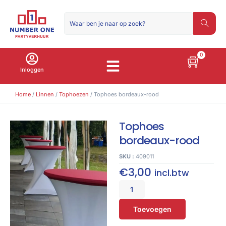
0
Inloggen
Home
/
Linnen
/
Tophoezen
/ Tophoes bordeaux-rood
Tophoes
bordeaux-rood
SKU :
409011
€
3,00
incl.btw
Toevoegen