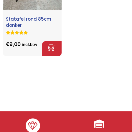
Statafel rond 85cm
donker
Gewaardeerd
30
5.00
op 5
€
9,00
incl.btw
gebaseerd
op
klant
waarderinge
n