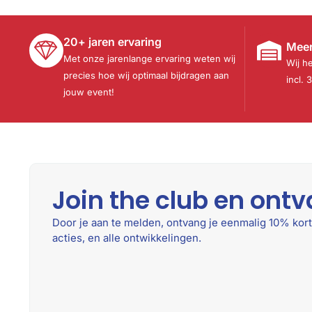
20+ jaren ervaring
Meer
Met onze jarenlange ervaring weten wij
Wij h
precies hoe wij optimaal bijdragen aan
incl. 
jouw event!
Join the club en ontv
Door je aan te melden, ontvang je eenmalig 10% kort
acties, en alle ontwikkelingen.