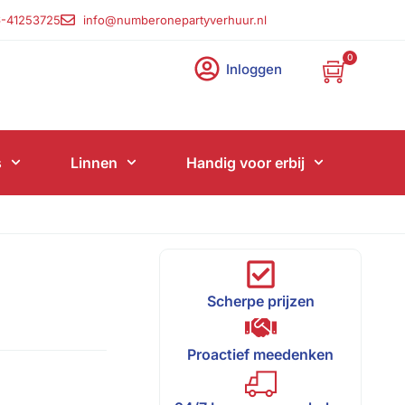
-41253725
info@numberonepartyverhuur.nl
0
Inloggen
s
Linnen
Handig voor erbij
Scherpe prijzen
Proactief meedenken