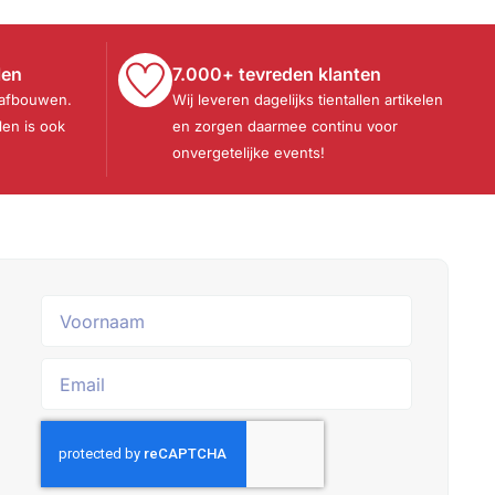
len
7.000+ tevreden klanten
 afbouwen.
Wij leveren dagelijks tientallen artikelen
len is ook
en zorgen daarmee continu voor
onvergetelijke events!