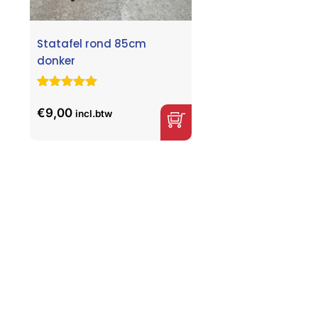
Statafel rond 85cm
donker
Gewaardeerd
30
5.00
op 5
€
9,00
incl.btw
gebaseerd
op
klant
waarderingen