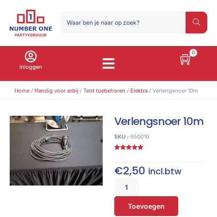
0
Inloggen
Home
/
Handig voor erbij
/
Tent toebehoren
/
Elektra
/ Verlengsnoer 10m
Verlengsnoer 10m
SKU :
950010
Gewaardeerd
6
5.00
op 5
gebaseerd
€
2,50
incl.btw
op
klant
waarderingen
Toevoegen