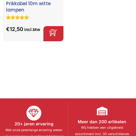
Prikkabel 10m witte
lampen
Gewaardeerd
2
5.00
op 5
€
12,50
incl.btw
gebaseerd
op
klant
waarderinge
n
Meer dan 200 artikelen
20+ jaren ervaring
Wij hebben een uitgebreid
Met onze jarenlange ervaring weten
assortiment incl. 30 verschillende