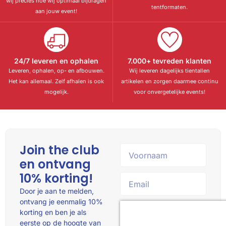
wij precies hoe wij optimaal bijdragen
tentformaten.
aan jouw event!
24/7 leveren en ophalen
7.000+ tevreden klanten
Leveren, ophalen, op- en afbouwen.
Wij leveren dagelijks tientallen
Het kan allemaal. Zelf afhalen is ook
artikelen en zorgen daarmee continu
mogelijk.
voor onvergetelijke events!
Join the club
en ontvang
10% korting!
Door je aan te melden,
ontvang je eenmalig 10%
korting en ben je als
eerste op de hoogte van