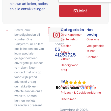
nieuwe artikelen, acties,
en alle ontwikkelingen.
Join!
Categorieën
Het
Bestel jouw
Hulp
bedrijf
benodigdheden bij
of
Overkappingen
Number One
advies
(tenten etc.)
Over ons
Partyverhuur en laat
nodig?
Stoelen
Veelgestelde
06-
ons je helpen om van
vragen
Tafels
jouw speciale
41253725
Contact
gelegenheid een
Linnen
onvergetelijk succes
Handig voor
te maken. Neem
erbij
contact met ons op
voor vrijblijvend
Info
advies of vraag
Algemene voorwaarden
gemakkelijk een
50 recensies
offerte aan via onze
Privacy- & Cookieverklaring
website. Samen
Disclaimer
kunnen we iets
bijzonders creëren!
Copyright © 2026,