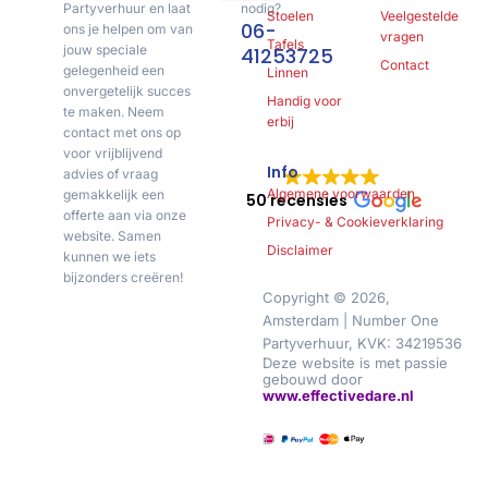
Partyverhuur en laat
nodig?
Stoelen
Veelgestelde
06-
ons je helpen om van
vragen
Tafels
jouw speciale
41253725
Contact
gelegenheid een
Linnen
onvergetelijk succes
Handig voor
te maken. Neem
erbij
contact met ons op
voor vrijblijvend
Info
advies of vraag
Algemene voorwaarden
gemakkelijk een
50 recensies
offerte aan via onze
Privacy- & Cookieverklaring
website. Samen
Disclaimer
kunnen we iets
bijzonders creëren!
Copyright © 2026,
Amsterdam | Number One
Partyverhuur, KVK: 34219536
Deze website is met passie
gebouwd door
www.effectivedare.nl