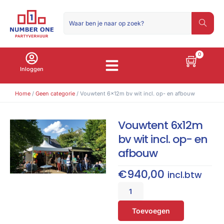
0
Inloggen
Home
/
Geen categorie
/ Vouwtent 6x12m bv wit incl. op- en afbouw
Vouwtent 6x12m
bv wit incl. op- en
afbouw
€
940,00
incl.btw
Toevoegen