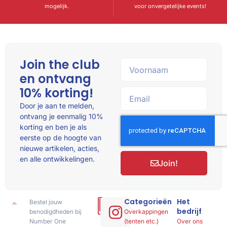
mogelijk.
voor onvergetelijke events!
Join the club
en ontvang
10% korting!
Door je aan te melden,
ontvang je eenmalig 10%
korting en ben je als
eerste op de hoogte van
nieuwe artikelen, acties,
en alle ontwikkelingen.
Join!
Categorieën
Het
Bestel jouw
Hulp
bedrijf
benodigdheden bij
of
Overkappingen
Number One
advies
(tenten etc.)
Over ons