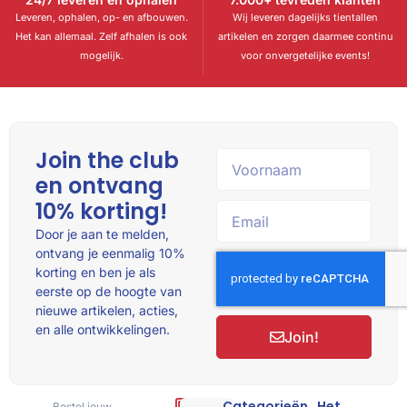
Leveren, ophalen, op- en afbouwen.
Wij leveren dagelijks tientallen
Het kan allemaal. Zelf afhalen is ook
artikelen en zorgen daarmee continu
mogelijk.
voor onvergetelijke events!
Join the club
en ontvang
10% korting!
Door je aan te melden,
ontvang je eenmalig 10%
korting en ben je als
eerste op de hoogte van
nieuwe artikelen, acties,
en alle ontwikkelingen.
Join!
Categorieën
Het
Bestel jouw
Hulp