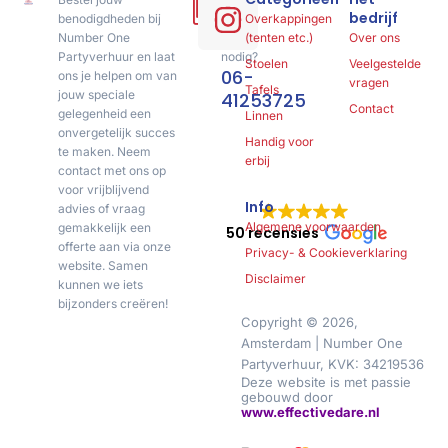
bedrijf
benodigdheden bij
of
Overkappingen
Number One
advies
(tenten etc.)
Over ons
Partyverhuur en laat
nodig?
Stoelen
Veelgestelde
06-
ons je helpen om van
vragen
Tafels
jouw speciale
41253725
Contact
gelegenheid een
Linnen
onvergetelijk succes
Handig voor
te maken. Neem
erbij
contact met ons op
voor vrijblijvend
Info
advies of vraag
Algemene voorwaarden
gemakkelijk een
50 recensies
offerte aan via onze
Privacy- & Cookieverklaring
website. Samen
Disclaimer
kunnen we iets
bijzonders creëren!
Copyright © 2026,
Amsterdam | Number One
Partyverhuur, KVK: 34219536
Deze website is met passie
gebouwd door
www.effectivedare.nl