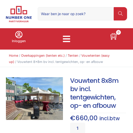
0
Inloggen
Home
/
Overkappingen (tenten etc.)
/
Tenten
/
Vouwtenten (easy
up)
/ Vouwtent 8x8m bv incl. tentgewichten, op- en afbouw
Vouwtent 8x8m
bv incl.
tentgewichten,
op- en afbouw
€
660,00
incl.btw