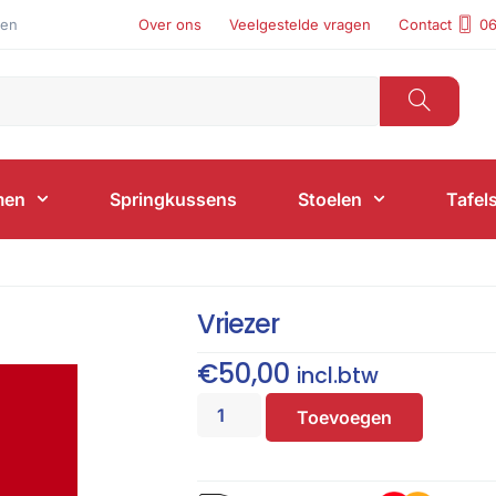
len
Over ons
Veelgestelde vragen
Contact
06
men
Springkussens
Stoelen
Tafel
Vriezer
€
50,00
incl.btw
Toevoegen