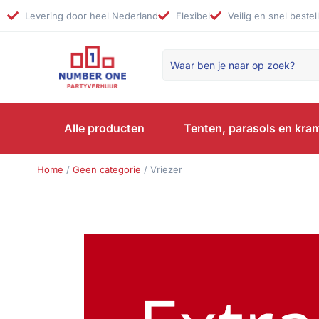
Levering door heel Nederland
Flexibel
Veilig en snel bestel
Alle producten
Tenten, parasols en kra
Home
/
Geen categorie
/ Vriezer