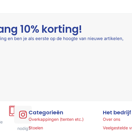
ang 10% korting!
ing en ben je als eerste op de hoogte van nieuwe artikelen,
Hulp
Categorieën
Het bedrijf
of
Overkappingen (tenten etc.)
Over ons
le
advies
Stoelen
Veelgestelde 
nodig?