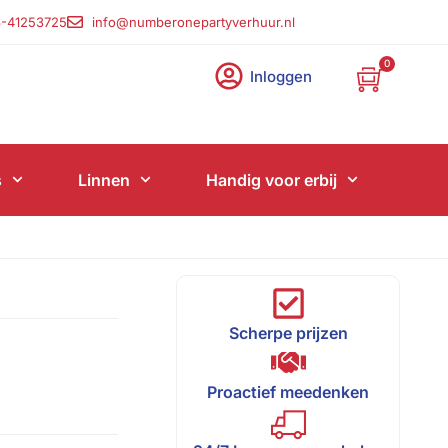
-41253725
info@numberonepartyverhuur.nl
0
Inloggen
s
Linnen
Handig voor erbij
Scherpe prijzen
Proactief meedenken