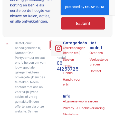
korting en ben je als
eerste op de hoogte van
nieuwe artikelen, acties,
en alle ontwikkelingen.
Join!
Categorieën
Het
Bestel jouw
Hulp
bedrijf
benodigdheden bij
of
Overkappingen
Number One
advies
(tenten etc.)
Over ons
Partyverhuur en laat
nodig?
Stoelen
Veelgestelde
06-
ons je helpen om van
vragen
Tafels
jouw speciale
41253725
Contact
gelegenheid een
Linnen
onvergetelijk succes
Handig voor
te maken. Neem
erbij
contact met ons op
voor vrijblijvend
Info
advies of vraag
Algemene voorwaarden
gemakkelijk een
offerte aan via onze
Privacy- & Cookieverklaring
website. Samen
Disclaimer