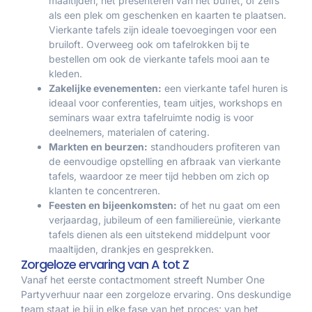
maaltijden, het presenteren van het buffet, of zelfs
als een plek om geschenken en kaarten te plaatsen.
Vierkante tafels zijn ideale toevoegingen voor een
bruiloft. Overweeg ook om tafelrokken bij te
bestellen om ook de vierkante tafels mooi aan te
kleden.
Zakelijke evenementen:
een vierkante tafel huren is
ideaal voor conferenties, team uitjes, workshops en
seminars waar extra tafelruimte nodig is voor
deelnemers, materialen of catering.
Markten en beurzen:
standhouders profiteren van
de eenvoudige opstelling en afbraak van vierkante
tafels, waardoor ze meer tijd hebben om zich op
klanten te concentreren.
Feesten en bijeenkomsten:
of het nu gaat om een
verjaardag, jubileum of een familiereünie, vierkante
tafels dienen als een uitstekend middelpunt voor
maaltijden, drankjes en gesprekken.
Zorgeloze ervaring van A tot Z
Vanaf het eerste contactmoment streeft Number One
Partyverhuur naar een zorgeloze ervaring. Ons deskundige
team staat je bij in elke fase van het proces; van het