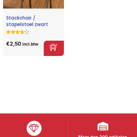
Stackchair /
stapelstoel zwart
Gewaardeer
2
d
4.50
op
€
2,50
incl.btw
5
gebaseerd
op
klant
waardering
en
Meer dan 200 artikelen