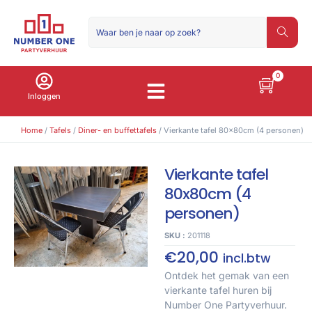
0
Inloggen
Home
/
Tafels
/
Diner- en buffettafels
/ Vierkante tafel 80x80cm (4 personen)
Vierkante tafel
80x80cm (4
personen)
SKU :
201118
€
20,00
incl.btw
Ontdek het gemak van een
vierkante tafel huren bij
Number One Partyverhuur.