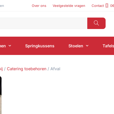
len
Over ons
Veelgestelde vragen
Contact
06
men
Springkussens
Stoelen
Tafel
ij
/
Catering toebehoren
/ Afval