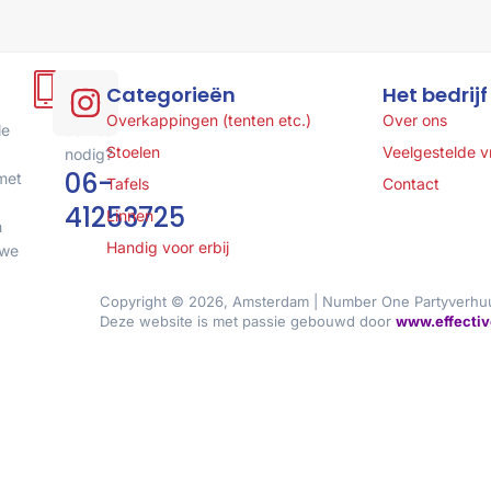
Hulp
Categorieën
Het bedrijf
of
Overkappingen (tenten etc.)
Over ons
le
advies
Stoelen
Veelgestelde 
nodig?
06-
met
Tafels
Contact
41253725
Linnen
n
Handig voor erbij
 we
Copyright © 2026, Amsterdam | Number One Partyverhu
Deze website is met passie gebouwd door
www.effectiv