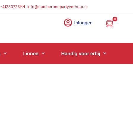
-41253725
info@numberonepartyverhuur.nl
0
Inloggen
s
Linnen
Handig voor erbij