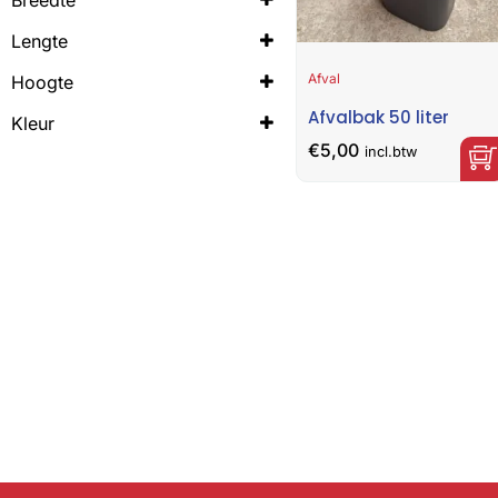
32cm
Lengte
40cm
Afval
Hoogte
65cm
Afvalbak 50 liter
Kleur
€
5,00
grijsblauw
incl.btw