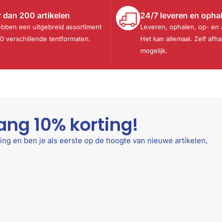
 dan 200 artikelen
24/7 leveren en opha
ebben een uitgebreid assortiment
Leveren, ophalen, op- en
30 verschillende tentformaten.
Het kan allemaal. Zelf afha
mogelijk.
ang 10% korting!
ing en ben je als eerste op de hoogte van nieuwe artikelen,