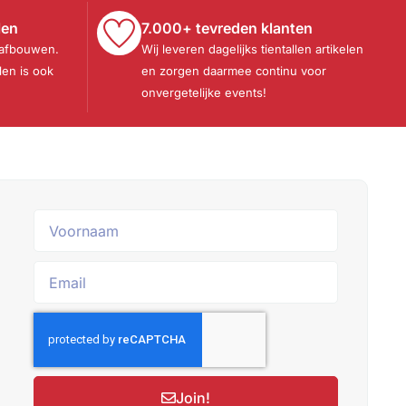
len
7.000+ tevreden klanten
 afbouwen.
Wij leveren dagelijks tientallen artikelen
len is ook
en zorgen daarmee continu voor
onvergetelijke events!
Join!