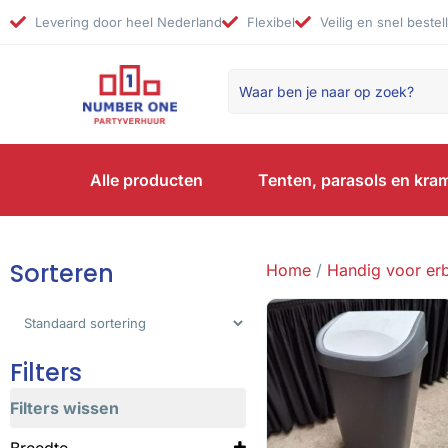
Levering door heel Nederland
Flexibel
Veilig en snel bestel
Alle producten
Tenten, parasols en kra
Sorteren
Home
/
Handig voor erb
Sorteer producten
Filters
Filters wissen
Breedte