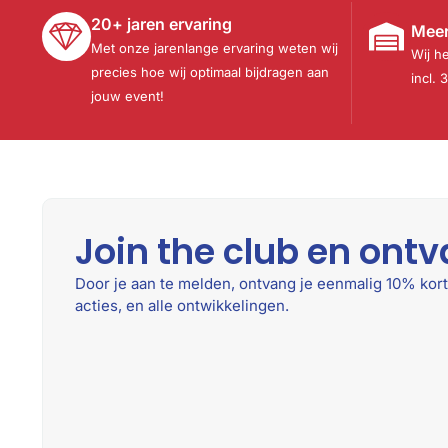
20+ jaren ervaring
Meer
Met onze jarenlange ervaring weten wij
Wij h
precies hoe wij optimaal bijdragen aan
incl. 
jouw event!
Join the club en ontv
Door je aan te melden, ontvang je eenmalig 10% kort
acties, en alle ontwikkelingen.