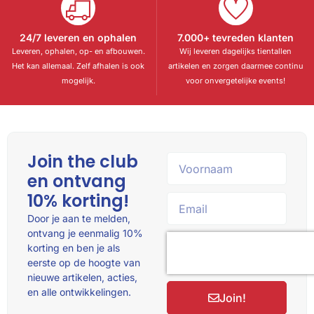
24/7 leveren en ophalen
7.000+ tevreden klanten
Leveren, ophalen, op- en afbouwen.
Wij leveren dagelijks tientallen
Het kan allemaal. Zelf afhalen is ook
artikelen en zorgen daarmee continu
mogelijk.
voor onvergetelijke events!
Join the club
en ontvang
10% korting!
Door je aan te melden,
ontvang je eenmalig 10%
korting en ben je als
eerste op de hoogte van
nieuwe artikelen, acties,
en alle ontwikkelingen.
Join!