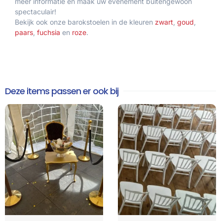
meer informatie en maak uw evenement buitengewoon
spectaculair!
Bekijk ook onze barokstoelen in de kleuren
zwart
,
goud
,
paars
,
fuchsia
en
roze
.
Deze items passen er ook bij