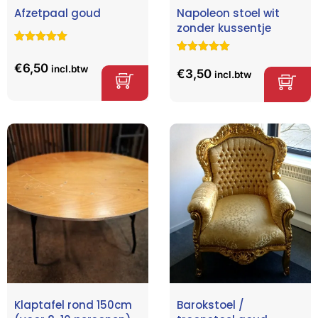
Afzetpaal goud
Napoleon stoel wit
zonder kussentje
Gewaardeerd
1
5.00
op 5
Gewaardeerd
2
€
6,50
incl.btw
gebaseerd
5.00
op 5
€
3,50
incl.btw
op
klant
gebaseerd
waardering
op
klant
waarderinge
n
Klaptafel rond 150cm
Barokstoel /