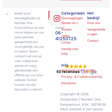
Categorieën
Het
Bestel jouw
Hulp
bedrijf
benodigdheden bij
of
Overkappingen
Number One
advies
(tenten etc.)
Over ons
Partyverhuur en laat
nodig?
Stoelen
Veelgestelde
06-
ons je helpen om van
vragen
Tafels
jouw speciale
41253725
Contact
gelegenheid een
Linnen
onvergetelijk succes
Handig voor
te maken. Neem
erbij
contact met ons op
voor vrijblijvend
Info
advies of vraag
Algemene voorwaarden
gemakkelijk een
50 recensies
offerte aan via onze
Privacy- & Cookieverklaring
website. Samen
Disclaimer
kunnen we iets
bijzonders creëren!
Copyright © 2026,
Amsterdam | Number One
Partyverhuur, KVK: 34219536
Deze website is met passie