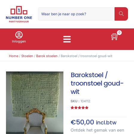
0
Inloggen
Home
/
Stoelen
/
Barok stoelen
/ Barokstoel / troonstoel goud-wit
Barokstoel /
troonstoel goud-
wit
SKU :
104112
Gewaardeerd
1
5.00
op 5
gebaseerd
€
50,00
incl.btw
op
klant
waardering
Ontdek het gemak van een