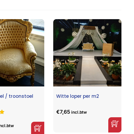
el / troonstoel
Witte loper per m2
€
7,65
incl.btw
rd
incl.btw
d