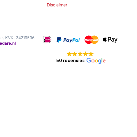
Disclaimer
ur, KVK: 34219536
edare.nl
50 recensies