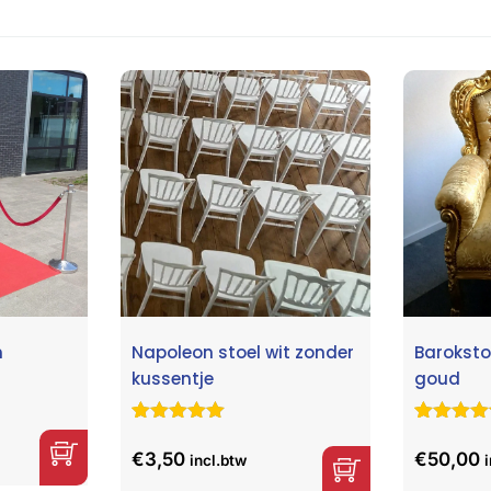
m
Napoleon stoel wit zonder
Baroksto
kussentje
goud
Gewaardeerd
2
Gewaardee
3
5.00
op 5
5.00
op 5
€
3,50
€
50,00
incl.btw
gebaseerd
gebaseer
op
klant
op
klant