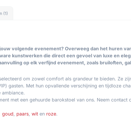
n (1)
voor jouw volgende evenement? Overweeg dan het huren va
jn ware kunstwerken die direct een gevoel van luxe en ele
 aanvulling op elk verfijnd evenement, zoals bruiloften, ga
eselecteerd om zowel comfort als grandeur te bieden. Ze zij
VIP) gasten. Met hun opvallende verschijning en tijdloze 
e ambiance.
ement met een gehuurde barokstoel van ons. Neem contact
,
goud
,
paars
,
wit
en
roze
.