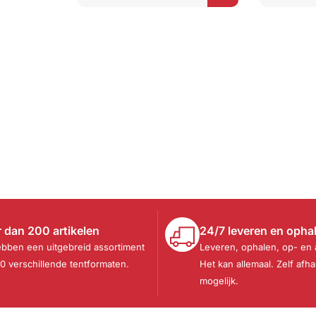
waarderingen
waarderin
 dan 200 artikelen
24/7 leveren en opha
ebben een uitgebreid assortiment
Leveren, ophalen, op- en
30 verschillende tentformaten.
Het kan allemaal. Zelf afha
mogelijk.