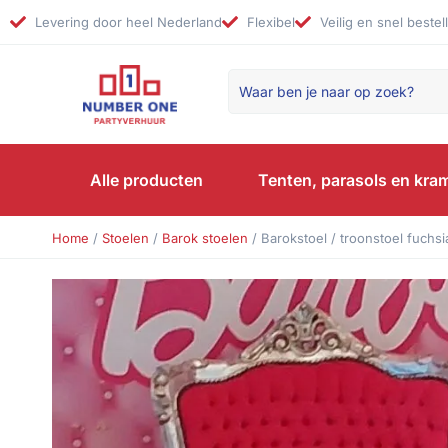
Levering door heel Nederland
Flexibel
Veilig en snel bestel
Alle producten
Tenten, parasols en kra
Home
/
Stoelen
/
Barok stoelen
/ Barokstoel / troonstoel fuchsi