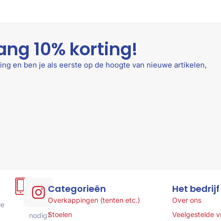
ang 10% korting!
ing en ben je als eerste op de hoogte van nieuwe artikelen,
Hulp
Categorieën
Het bedrijf
of
Overkappingen (tenten etc.)
Over ons
le
advies
Stoelen
Veelgestelde 
nodig?