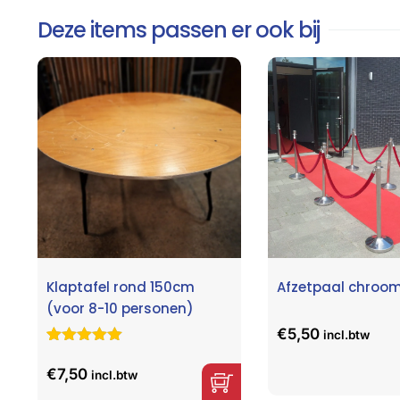
Deze items passen er ook bij
Klaptafel rond 150cm
Afzetpaal chroo
(voor 8-10 personen)
€
5,50
incl.btw
Gewaardeerd
6
5.00
op 5
€
7,50
incl.btw
gebaseerd
op
klant