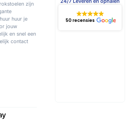
24/7 Leveren en ophalen
okstoelen zijn
gante
huur huur je
50 recensies
or jouw
ijk en snel een
lijk contact