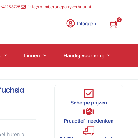
-41253725
info@numberonepartyverhuur.nl
0
Inloggen
s
Linnen
Handig voor erbij
 fuchsia
Scherpe prijzen
Proactief meedenken
l huren bij