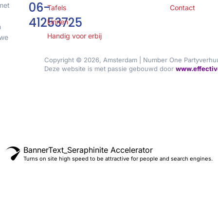
06-
met
Tafels
Contact
41253725
Linnen
n
Handig voor erbij
 we
Copyright © 2026, Amsterdam | Number One Partyverhu
Deze website is met passie gebouwd door
www.effectiv
BannerText_Seraphinite Accelerator
Turns on site high speed to be attractive for people and search engines.