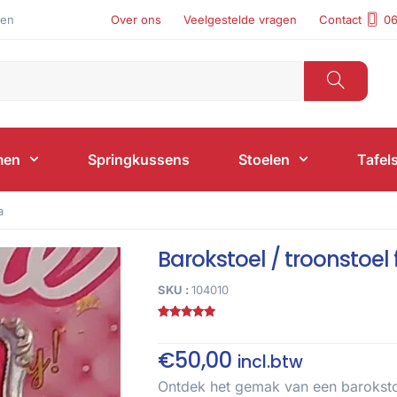
len
Over ons
Veelgestelde vragen
Contact
06
men
Springkussens
Stoelen
Tafel
a
Barokstoel / troonstoel
SKU :
104010
Gewaardeerd
1
5.00
op 5
gebaseerd
€
50,00
incl.btw
op
klant
waardering
Ontdek het gemak van een barokstoe