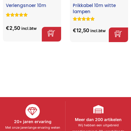
Verlengsnoer 10m
Prikkabel 10m witte
lampen
Gewaardeerd
6
5.00
op 5
Gewaardeerd
2
€
2,50
incl.btw
gebaseerd
5.00
op 5
€
12,50
incl.btw
op
klant
gebaseerd
waarderinge
op
klant
n
waarderinge
n
Meer dan 200 artikelen
20+ jaren ervaring
Wij hebben een uitgebreid
Met onze jarenlange ervaring weten