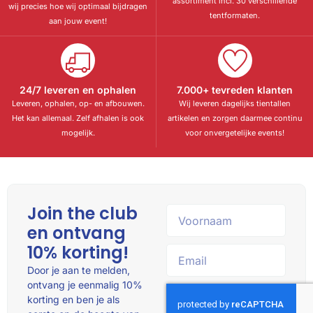
assortiment incl. 30 verschillende
wij precies hoe wij optimaal bijdragen
tentformaten.
aan jouw event!
24/7 leveren en ophalen
7.000+ tevreden klanten
Leveren, ophalen, op- en afbouwen.
Wij leveren dagelijks tientallen
Het kan allemaal. Zelf afhalen is ook
artikelen en zorgen daarmee continu
mogelijk.
voor onvergetelijke events!
Join the club
en ontvang
10% korting!
Door je aan te melden,
ontvang je eenmalig 10%
korting en ben je als