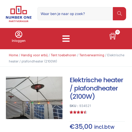
0
Inloggen
Home
/
Handig voor erbij
/
Tent toebehoren
/
Tentverwarming
/ Elektrische
heater / plafondheater (2100W)
Elektrische heater
/ plafondheater
(2100W)
SKU :
934521
Gewaardeerd
4
4.50
op 5
gebaseerd
€
35,00
incl.btw
op
klant
waarderingen