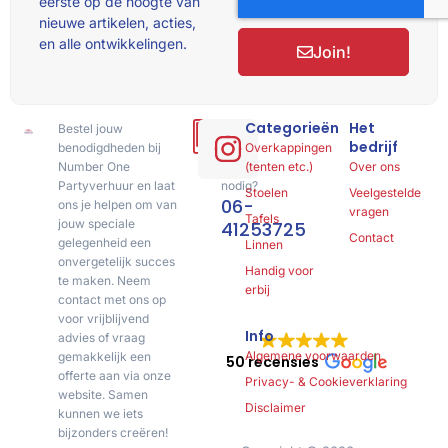
eerste op de hoogte van
nieuwe artikelen, acties,
en alle ontwikkelingen.
Join!
Categorieën
Het
Bestel jouw
Hulp
bedrijf
benodigdheden bij
of
Overkappingen
Number One
advies
(tenten etc.)
Over ons
Partyverhuur en laat
nodig?
Stoelen
Veelgestelde
06-
ons je helpen om van
vragen
Tafels
jouw speciale
41253725
Contact
gelegenheid een
Linnen
onvergetelijk succes
Handig voor
te maken. Neem
erbij
contact met ons op
voor vrijblijvend
Info
advies of vraag
Algemene voorwaarden
gemakkelijk een
50 recensies
offerte aan via onze
Privacy- & Cookieverklaring
website. Samen
Disclaimer
kunnen we iets
bijzonders creëren!