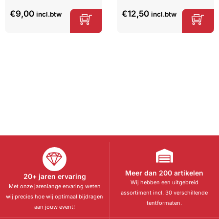
Gewaardeerd
30
Gewaardeerd
2
5.00
op 5
5.00
op 5
€
9,00
€
12,50
incl.btw
incl.btw
gebaseerd
gebaseerd
op
klant
op
klant
waarderinge
waarderinge
n
n
Meer dan 200 artikelen
20+ jaren ervaring
Wij hebben een uitgebreid
Met onze jarenlange ervaring weten
assortiment incl. 30 verschillende
wij precies hoe wij optimaal bijdragen
tentformaten.
aan jouw event!