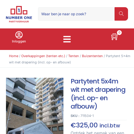
0
Inloggen
Home
/
Overkappingen (tenten etc.)
/
Tenten
/
Buizententen
/ Partytent 5x4m
wit met drapering (incl. op- en afbouw)
Partytent 5x4m
wit met drapering
(incl. op- en
afbouw)
SKU :
711504-1
€
325,00
incl.btw
Ontdek het gemak van een