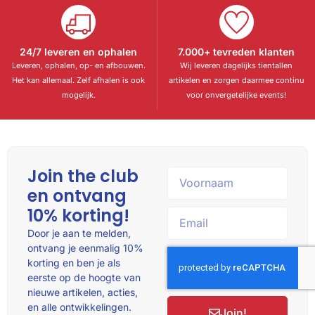
24/7 leveren en ophalen
7.000+ tevreden klanten
Leveren, ophalen, op- en afbouwen.
Wij leveren dagelijks tientallen
Het kan allemaal. Zelf afhalen is ook
artikelen en zorgen daarmee continu
mogelijk.
voor onvergetelijke events!
Join the club
en ontvang
10% korting!
Door je aan te melden,
ontvang je eenmalig 10%
korting en ben je als
eerste op de hoogte van
nieuwe artikelen, acties,
en alle ontwikkelingen.
Join!