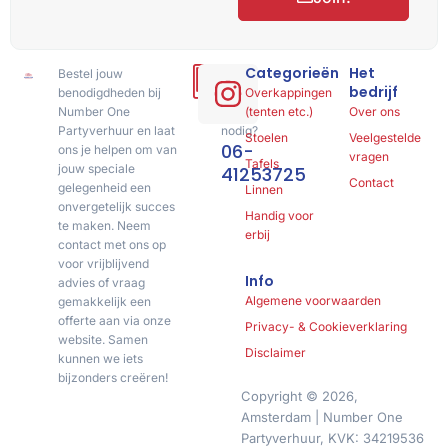
Categorieën
Het
Bestel jouw
Hulp
bedrijf
benodigdheden bij
of
Overkappingen
Number One
advies
(tenten etc.)
Over ons
Partyverhuur en laat
nodig?
Stoelen
Veelgestelde
06-
ons je helpen om van
vragen
Tafels
jouw speciale
41253725
Contact
gelegenheid een
Linnen
onvergetelijk succes
Handig voor
te maken. Neem
erbij
contact met ons op
voor vrijblijvend
Info
advies of vraag
Algemene voorwaarden
gemakkelijk een
offerte aan via onze
Privacy- & Cookieverklaring
website. Samen
Disclaimer
kunnen we iets
bijzonders creëren!
Copyright © 2026,
Amsterdam | Number One
Partyverhuur, KVK: 34219536