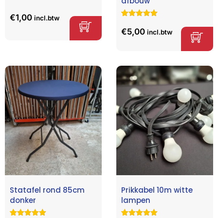
afbouw
Gewaardeer
66
d
4.85
op
€
1,00
incl.btw
5
Gewaardeerd
5
gebaseerd
5.00
op 5
€
5,00
incl.btw
op
klant
gebaseerd
waarderinge
op
klant
n
waarderinge
n
Statafel rond 85cm
Prikkabel 10m witte
donker
lampen