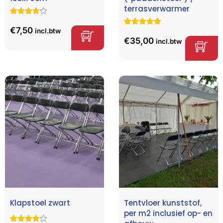
terrasverwarmer
Gewaardeer
28
d
4.68
op
€
7,50
incl.btw
Gewaardeerd
4
5
5.00
op 5
€
35,00
incl.btw
gebaseerd
gebaseerd
op
klant
op
klant
waarderinge
waarderinge
n
n
Klapstoel zwart
Tentvloer kunststof,
per m2 inclusief op- en