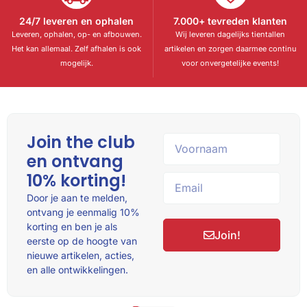
24/7 leveren en ophalen
7.000+ tevreden klanten
Leveren, ophalen, op- en afbouwen.
Wij leveren dagelijks tientallen
Het kan allemaal. Zelf afhalen is ook
artikelen en zorgen daarmee continu
mogelijk.
voor onvergetelijke events!
Join the club
en ontvang
10% korting!
Door je aan te melden,
ontvang je eenmalig 10%
korting en ben je als
eerste op de hoogte van
nieuwe artikelen, acties,
en alle ontwikkelingen.
Join!