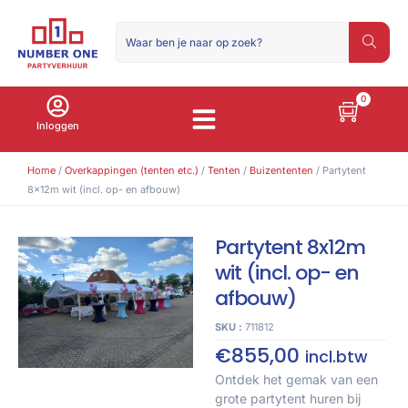
0
Inloggen
Home
/
Overkappingen (tenten etc.)
/
Tenten
/
Buizententen
/ Partytent
8x12m wit (incl. op- en afbouw)
Partytent 8x12m
wit (incl. op- en
afbouw)
SKU :
711812
€
855,00
incl.btw
Ontdek het gemak van een
grote partytent huren bij