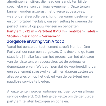
afmetingen en stijlen, die naadloos aansluiten bij de
specifieke wensen van jouw evenement. Onze tenten
kunnen worden uitgerust met diverse accessoires,
waaronder sfeervolle verlichting, verwarmingselementen,
en comfortabel meubilair, om een setting te creëren die
perfect aansluit op jouw wensen en behoeften.
Partytent 6×12 m
–
Partytent 8×16 m
–
Tentvloer
–
Tafels
–
Stoelen
–
Verlichting
–
Verwarming
Zorgeloze ervaring van A tot Z
Vanaf het eerste contactmoment streeft Number One
Partyverhuur naar een zorgeloze. Ons deskundige team
staat je bij in elke fase van het proces; van het uitkiezen
van de juiste tent en accessoires tot de opbouw en
demontage ervan. We begrijpen dat de voorbereiding van
een evenement stressvol kan zijn, en daarom zetten we
alles op alles om op het gebied van de partytent een
naadloze service te bieden.
Al onze tenten worden optioneel inclusief op- en afbouw
service geleverd. Ook heb je de keuze om de gehuurde
partytent te laten bezorgen en ophalen.