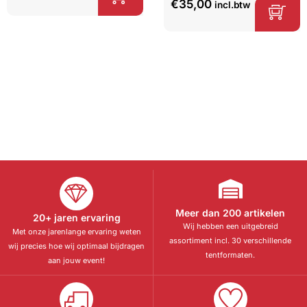
5.00
op 5
€
35,00
incl.btw
op
klant
gebaseerd
waarderinge
op
klant
n
waarderinge
n
Meer dan 200 artikelen
20+ jaren ervaring
Wij hebben een uitgebreid
Met onze jarenlange ervaring weten
assortiment incl. 30 verschillende
wij precies hoe wij optimaal bijdragen
tentformaten.
aan jouw event!