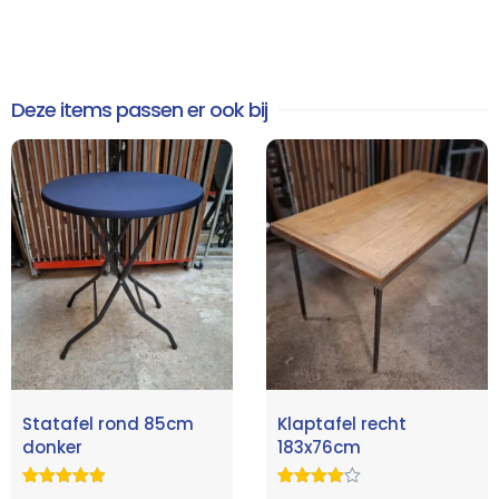
Deze items passen er ook bij
Statafel rond 85cm
Klaptafel recht
donker
183x76cm
Gewaardeerd
30
Gewaardeer
28