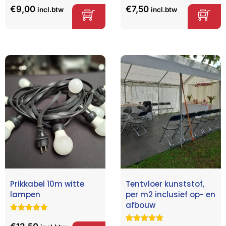
5.00
op 5
d
4.68
op
€
9,00
€
7,50
incl.btw
incl.btw
gebaseerd
5
op
klant
gebaseerd
waarderinge
op
klant
n
waarderinge
n
Prikkabel 10m witte
Tentvloer kunststof,
lampen
per m2 inclusief op- en
afbouw
Gewaardeerd
2
5.00
op 5