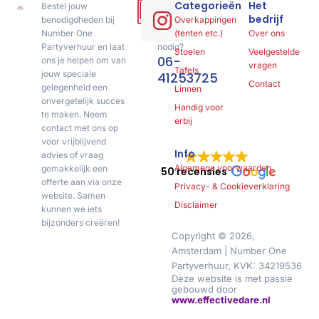
Categorieën
Het
Bestel jouw
Hulp
bedrijf
benodigdheden bij
of
Overkappingen
Number One
advies
(tenten etc.)
Over ons
Partyverhuur en laat
nodig?
Stoelen
Veelgestelde
06-
ons je helpen om van
vragen
Tafels
jouw speciale
41253725
Contact
gelegenheid een
Linnen
onvergetelijk succes
Handig voor
te maken. Neem
erbij
contact met ons op
voor vrijblijvend
Info
advies of vraag
Algemene voorwaarden
gemakkelijk een
50 recensies
offerte aan via onze
Privacy- & Cookieverklaring
website. Samen
Disclaimer
kunnen we iets
bijzonders creëren!
Copyright © 2026,
Amsterdam | Number One
Partyverhuur, KVK: 34219536
Deze website is met passie
gebouwd door
www.effectivedare.nl