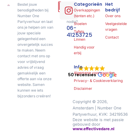
Categorieën
Het
Bestel jouw
Hulp
bedrijf
benodigdheden bij
of
Overkappingen
Number One
advies
(tenten etc.)
Over ons
Partyverhuur en laat
nodig?
Stoelen
Veelgestelde
06-
ons je helpen om van
vragen
Tafels
jouw speciale
41253725
Contact
gelegenheid een
Linnen
onvergetelijk succes
Handig voor
te maken. Neem
erbij
contact met ons op
voor vrijblijvend
Info
advies of vraag
Algemene voorwaarden
gemakkelijk een
50 recensies
offerte aan via onze
Privacy- & Cookieverklaring
website. Samen
Disclaimer
kunnen we iets
bijzonders creëren!
Copyright © 2026,
Amsterdam | Number One
Partyverhuur, KVK: 34219536
Deze website is met passie
gebouwd door
www.effectivedare.nl