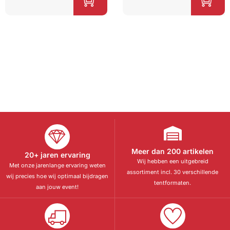
op
klant
gebaseerd
waarderinge
op
klant
n
waardering
en
Meer dan 200 artikelen
20+ jaren ervaring
Wij hebben een uitgebreid
Met onze jarenlange ervaring weten
assortiment incl. 30 verschillende
wij precies hoe wij optimaal bijdragen
tentformaten.
aan jouw event!