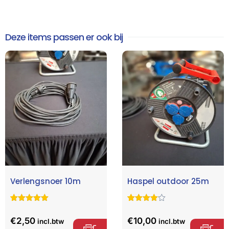
Deze items passen er ook bij
Verlengsnoer 10m
Haspel outdoor 25m
Gewaardeerd
6
Gewaardeer
2
5.00
op 5
d
4.50
op
€
2,50
€
10,00
incl.btw
incl.btw
gebaseerd
5