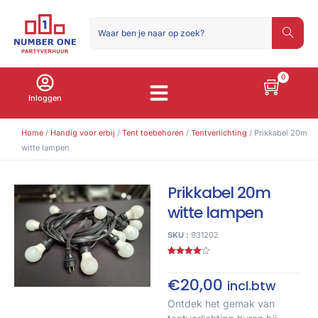
0
Inloggen
Home
/
Handig voor erbij
/
Tent toebehoren
/
Tentverlichting
/ Prikkabel 20m
witte lampen
Prikkabel 20m
witte lampen
SKU :
931202
Gewaardeerd
4
4.00
op
5
€
20,00
incl.btw
gebaseerd
op
klant
waarderingen
Ontdek het gemak van