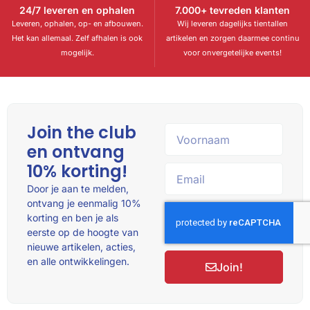
24/7 leveren en ophalen
7.000+ tevreden klanten
Leveren, ophalen, op- en afbouwen.
Wij leveren dagelijks tientallen
Het kan allemaal. Zelf afhalen is ook
artikelen en zorgen daarmee continu
mogelijk.
voor onvergetelijke events!
Join the club
en ontvang
10% korting!
Door je aan te melden,
ontvang je eenmalig 10%
korting en ben je als
eerste op de hoogte van
nieuwe artikelen, acties,
en alle ontwikkelingen.
Join!