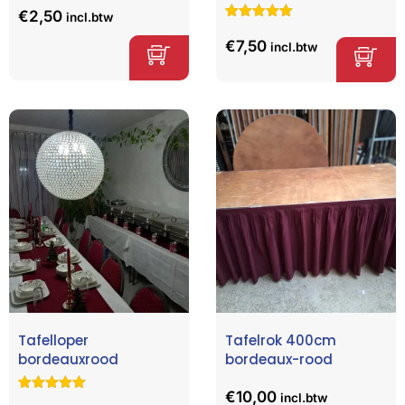
€
2,50
incl.btw
Gewaardeerd
6
5.00
op 5
€
7,50
incl.btw
gebaseerd
op
klant
waarderinge
n
Tafelloper
Tafelrok 400cm
bordeauxrood
bordeaux-rood
€
10,00
incl.btw
Gewaardeerd
2