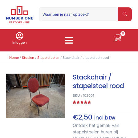
0
Inloggen
Home
/
Stoelen
/
Stapelstoelen
/ Stackchair / stapelstoel rood
Stackchair /
stapelstoel rood
SKU :
102001
Gewaardeerd
2
5.00
op 5
gebaseerd
€
2,50
incl.btw
op
klant
waarderingen
Ontdek het gemak van
stapelstoelen huren bij