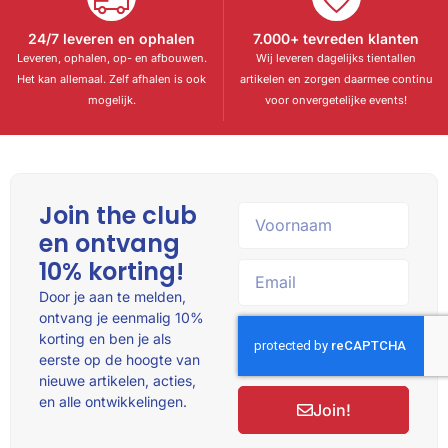
24/7 leveren en ophalen
7.000+ tevreden klanten
Leveren, ophalen, op- en afbouwen.
Wij leveren dagelijks tientallen
Het kan allemaal. Zelf afhalen is ook
artikelen en zorgen daarmee continu
mogelijk.
voor onvergetelijke events!
Join the club
en ontvang
10% korting!
Door je aan te melden,
ontvang je eenmalig 10%
korting en ben je als
eerste op de hoogte van
nieuwe artikelen, acties,
en alle ontwikkelingen.
Join!