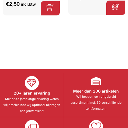
5.00
op 5
€
2,50
incl.btw
gebaseerd
op
klant
waarderinge
n
Meer dan 200 artikelen
20+ jaren ervaring
Wij hebben een uitgebreid
Met onze jarenlange ervaring weten
assortiment incl. 30 verschillende
wij precies hoe wij optimaal bijdragen
tentformaten.
aan jouw event!