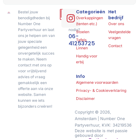
Categorieën
Het
Bestel jouw
Hulp
bedrijf
benodigdheden bij
of
Overkappingen
Number One
advies
(tenten etc.)
Over ons
Partyverhuur en laat
nodig?
Stoelen
Veelgestelde
06-
ons je helpen om van
vragen
Tafels
jouw speciale
41253725
Contact
gelegenheid een
Linnen
onvergetelijk succes
Handig voor
te maken. Neem
erbij
contact met ons op
voor vrijblijvend
Info
advies of vraag
Algemene voorwaarden
gemakkelijk een
offerte aan via onze
Privacy- & Cookieverklaring
website. Samen
Disclaimer
kunnen we iets
bijzonders creëren!
Copyright © 2026,
Amsterdam | Number One
Partyverhuur, KVK: 34219536
Deze website is met passie
gebouwd door