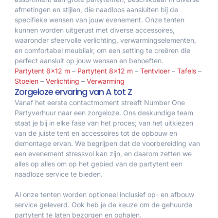
afmetingen en stijlen, die naadloos aansluiten bij de
specifieke wensen van jouw evenement. Onze tenten
kunnen worden uitgerust met diverse accessoires,
waaronder sfeervolle verlichting, verwarmingselementen,
en comfortabel meubilair, om een setting te creëren die
perfect aansluit op jouw wensen en behoeften.
Partytent 6×12 m
–
Partytent 8×12 m
–
Tentvloer
–
Tafels
–
Stoelen
–
Verlichting
–
Verwarming
Zorgeloze ervaring van A tot Z
Vanaf het eerste contactmoment streeft Number One
Partyverhuur naar een zorgeloze. Ons deskundige team
staat je bij in elke fase van het proces; van het uitkiezen
van de juiste tent en accessoires tot de opbouw en
demontage ervan. We begrijpen dat de voorbereiding van
een evenement stressvol kan zijn, en daarom zetten we
alles op alles om op het gebied van de partytent een
naadloze service te bieden.
Al onze tenten worden optioneel inclusief op- en afbouw
service geleverd. Ook heb je de keuze om de gehuurde
partytent te laten bezorgen en ophalen.