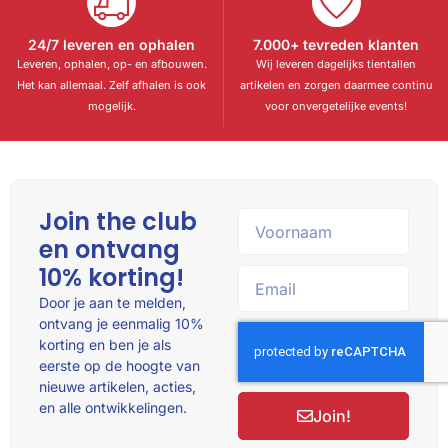
24/7 leveren en ophalen
7.000+ tevreden klanten
Leveren, ophalen, op- en afbouwen.
Wij leveren dagelijks tientallen
Het kan allemaal. Zelf afhalen is ook
artikelen en zorgen daarmee continu
mogelijk.
voor onvergetelijke events!
Join the club
en ontvang
10% korting!
Door je aan te melden,
ontvang je eenmalig 10%
korting en ben je als
eerste op de hoogte van
nieuwe artikelen, acties,
en alle ontwikkelingen.
Join!